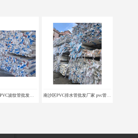
广州黄埔区联塑PVC波纹管批发价格 pvc管50mm 欢迎电话咨询 量多价优
南沙区PVC排水管批发厂家 pvc管排水 欢迎电话咨询 量多价优