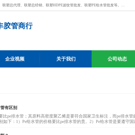
深圳市宝安区沙井街道浩丰胶管商行主营产品：联塑批发、联塑管批发、联塑总代理、联塑总经销、联塑HDPE波纹管批发、联塑PE给水管批发等。凭借服务以及多年的勤奋拼搏，发展成为一家销售各种管材管件，绝缘电工套管及配件等系列产品的贸易公司。公司秉承“顾客至上，锐意进取”的经营理念，坚持“客户至上”原则为广大客户提供的服务。欢迎惠顾！
丰胶管商行
企业视频
关于我们
公司动态
水管有区别
格要比pe排水管；其原料高密度聚乙烯是要符合国家卫生标注，而pe排水管
别如下：1）Pe给水管的价格要比pe排水管的贵。2）Pe给水管是要遵守国