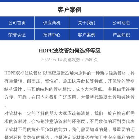
客户案例
公司首页
供应商机
关于我们
公司动态
荣誉认证
招聘中心
客户案例
产品知识
HDPE波纹管如何选择等级
2022-05-14
浏览次数：
2580
次
HDPE双壁波纹管材 以高密度聚乙烯为原料的一种新型轻质管材，具
有重量轻、耐高压、韧性好、施工快寿命长等特点，其优异的管壁
结构设计，与其他结构的管材相比，成本大大降低。 并且由于连接
方便、可靠，在国内外得到广泛应用。大量替代混凝土管和铸铁管
。
对管材有一定的了解的朋友大家应该都清楚，我们一般在挑选所需
求的管材时，会特别注意该管材的环刚度，不同数值的环刚度代表
了管材不同的抗外压负载的能力，我们需要知道的是，最重要的还
是对环刚度数值的挑选，也是决定管材能否在施工中安全顺利的作