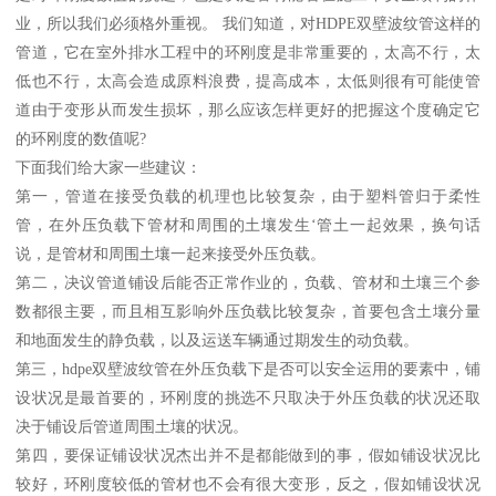
业，所以我们必须格外重视。 我们知道，对HDPE双壁波纹管这样的
管道，它在室外排水工程中的环刚度是非常重要的，太高不行，太
低也不行，太高会造成原料浪费，提高成本，太低则很有可能使管
道由于变形从而发生损坏，那么应该怎样更好的把握这个度确定它
的环刚度的数值呢?
下面我们给大家一些建议：
第一，管道在接受负载的机理也比较复杂，由于塑料管归于柔性
管，在外压负载下管材和周围的土壤发生‘管土一起效果，换句话
说，是管材和周围土壤一起来接受外压负载。
第二，决议管道铺设后能否正常作业的，负载、管材和土壤三个参
数都很主要，而且相互影响外压负载比较复杂，首要包含土壤分量
和地面发生的静负载，以及运送车辆通过期发生的动负载。
第三，hdpe双壁波纹管在外压负载下是否可以安全运用的要素中，铺
设状况是最首要的，环刚度的挑选不只取决于外压负载的状况还取
决于铺设后管道周围土壤的状况。
第四，要保证铺设状况杰出并不是都能做到的事，假如铺设状况比
较好，环刚度较低的管材也不会有很大变形，反之，假如铺设状况