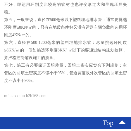
不好，即运用环刚度比较高的管材也也许变形过大和呈现压屈失
稳。
第五，一般来说，直径在500毫米以下塑料埋地排水管：通常要挑选
环刚度≥8KN/㎡的，只有在地质条件好又没有运送车辆负载的选用环
刚度4KN/㎡的。
第六，直径在500-1200毫米的塑料埋地排水管：尽量挑选环刚度
≥8KN/㎡的，假如挑选环刚度8KN/ ㎡以下的要通过结构规划核算，
并严格控制铺设施工的质量。
第七，施工有必要保证回填质量，回填土密实应契合下列规则：主
管区的回填土密实度不该小于95%，管道宽度以外次管区的回填土密
度不该小于90%。
m.huaxxmm.b2b168.com
Top