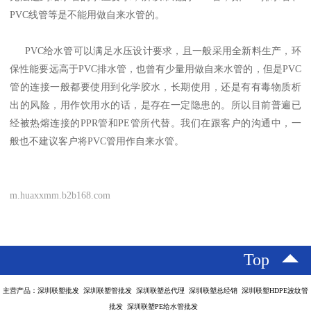
PVC线管等是不能用做自来水管的。
PVC给水管可以满足水压设计要求，且一般采用全新料生产，环
保性能要远高于PVC排水管，也曾有少量用做自来水管的，但是PVC
管的连接一般都要使用到化学胶水，长期使用，还是有有毒物质析
出的风险，用作饮用水的话，是存在一定隐患的。所以目前普遍已
经被热熔连接的PPR管和PE管所代替。我们在跟客户的沟通中，一
般也不建议客户将PVC管用作自来水管。
m.huaxxmm.b2b168.com
Top
主营产品：深圳联塑批发 深圳联塑管批发 深圳联塑总代理 深圳联塑总经销 深圳联塑HDPE波纹管
批发 深圳联塑PE给水管批发