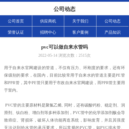
公司动态
公司首页
供应商机
关于我们
公司动态
荣誉认证
招聘中心
客户案例
产品知识
pvc可以做自来水管吗
2022-05-14
浏览次数：
2515
次
用于自来水官网建设的管道，不仅有压力、环刚度的要求，还有环
保级别的要求，在国内，目前比较常用于自来水的管道主要是PE管
和PPR管，其中PE管只要用于市政自来水官网建设，而PPR管主要用
于室内。
PVC管的主要原材料是聚氯乙烯, 同时，还有碳酸钙粉、稳定剂、润
滑剂、钛白粉、增白剂等多种添加剂，PVC管中的化学添加剂酞会导
致癌症、肾损坏，破坏人体功能再造系统，影响发育，并且其强度
无法达到给水管的承压要求，所以常规的PVC管，如PVC排水管、