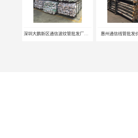
深圳大鹏新区通信波纹管批发厂家 库存充足
惠州通信线管批发价
您是第
11368273
位访客
版权所有 ©2026-08-06
深圳市宝安区沙井街道浩丰胶管
技术支持：
八方资源网
免责声明
管理员入口
网站
惠州联塑PVC波纹管批发厂家 黑色pvc管 欢迎电话咨询 量多价优