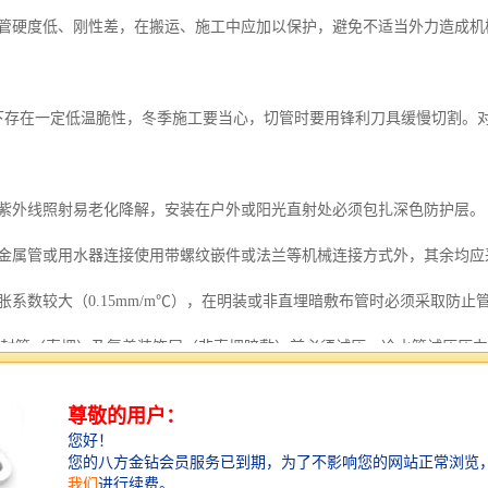
金属管硬度低、刚性差，在搬运、施工中应加以保护，避免不适当外力造成
℃以下存在一定低温脆性，冬季施工要当心，切管时要用锋利刀具缓慢切割
期受紫外线照射易老化降解，安装在户外或阳光直射处必须包扎深色防护层。
了与金属管或用水器连接使用带螺纹嵌件或法兰等机械连接方式外，其余均
膨胀系数较大（0.15mm/m℃），在明装或非直埋暗敷布管时必须采取防
在封管（直埋）及复盖装饰层（非直埋暗敷）前必须试压。冷水管试压压力为
的2倍，但不得小于1.5MPa。试压时间与方法技术规程规定。
敷或非直埋暗敷布管时，必须按规定安装支、吊架。