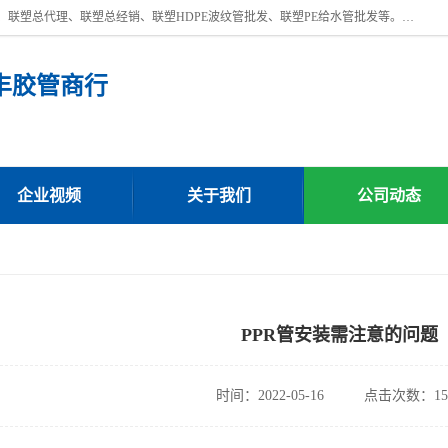
深圳市宝安区沙井街道浩丰胶管商行主营产品：联塑批发、联塑管批发、联塑总代理、联塑总经销、联塑HDPE波纹管批发、联塑PE给水管批发等。凭借服务以及多年的勤奋拼搏，发展成为一家销售各种管材管件，绝缘电工套管及配件等系列产品的贸易公司。公司秉承“顾客至上，锐意进取”的经营理念，坚持“客户至上”原则为广大客户提供的服务。欢迎惠顾！
丰胶管商行
企业视频
关于我们
公司动态
PPR管安装需注意的问题
时间：2022-05-16
点击次数：15