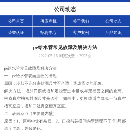
公司动态
公司首页
供应商机
关于我们
公司动态
荣誉认证
招聘中心
客户案例
产品知识
pe给水管常见故障及解决方法
2022-05-16
浏览次数：
2995
次
pe给水管常见故障及解决方法
一、pe给水管表面波纹的出现
原因：冷却不充分密封圈尺寸不合适，造成震动的现象。
解决方法：增加口摸或增加定径套进水量或与定径套之间的距离。
检查真空槽密封圈尺寸是否小，如果小，更换或适当降低一节真空
槽真空度，增加二姐真空槽真空度。
二、表面麻点（主要是内壁）
原因：1、原料中含有杂质。2、口摸与芯摸间内壁清理不干净3局部
温度过高，导致老化。