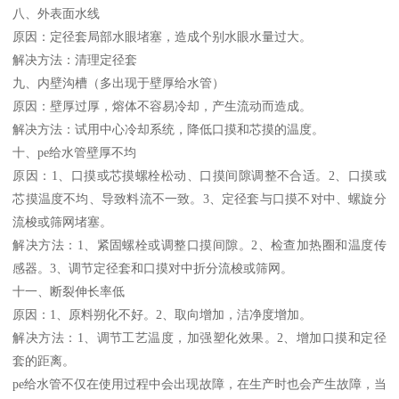
八、外表面水线
原因：定径套局部水眼堵塞，造成个别水眼水量过大。
解决方法：清理定径套
九、内壁沟槽（多出现于壁厚给水管）
原因：壁厚过厚，熔体不容易冷却，产生流动而造成。
解决方法：试用中心冷却系统，降低口摸和芯摸的温度。
十、pe给水管壁厚不均
原因：1、口摸或芯摸螺栓松动、口摸间隙调整不合适。2、口摸或
芯摸温度不均、导致料流不一致。3、定径套与口摸不对中、螺旋分
流梭或筛网堵塞。
解决方法：1、紧固螺栓或调整口摸间隙。2、检查加热圈和温度传
感器。3、调节定径套和口摸对中折分流梭或筛网。
十一、断裂伸长率低
原因：1、原料朔化不好。2、取向增加，洁净度增加。
解决方法：1、调节工艺温度，加强塑化效果。2、增加口摸和定径
套的距离。
pe给水管不仅在使用过程中会出现故障，在生产时也会产生故障，当