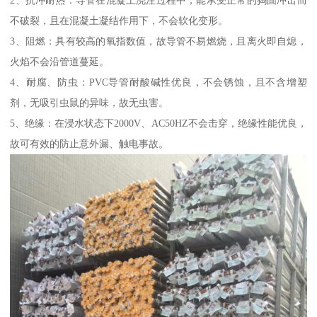
2、抗冲耐热：导管在混凝土浇注过程中，能承受正常的捣固冲击而
不破裂，且在混凝土凝结作用下，不会软化变形。
3、阻燃：具有较高的氧指数值，故导管不易燃烧，且离火即自熄，
火焰不会沿管道蔓延。
4、耐腐、防虫：PVC导管耐酸碱性优良，不会锈蚀，且不含增塑
剂，无吸引虫鼠的异味，故无虫害。
5、绝缘：在浸水状态下2000V、AC50HZ不会击穿，绝缘性能优良，
故可有效的防止意外漏、触电事故。