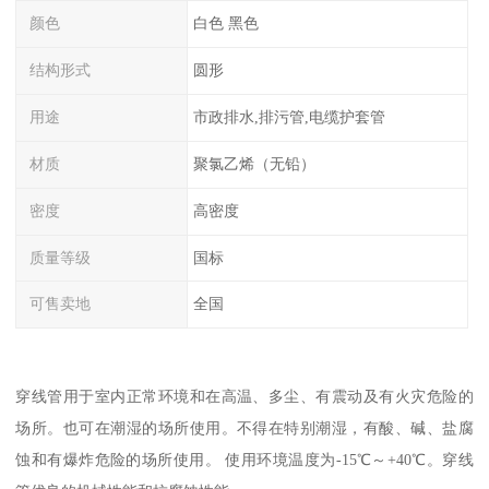
颜色
白色 黑色
结构形式
圆形
用途
市政排水,排污管,电缆护套管
材质
聚氯乙烯（无铅）
密度
高密度
质量等级
国标
可售卖地
全国
穿线管用于室内正常环境和在高温、多尘、有震动及有火灾危险的
场所。也可在潮湿的场所使用。不得在特别潮湿，有酸、碱、盐腐
蚀和有爆炸危险的场所使用。 使用环境温度为-15℃～+40℃。穿线