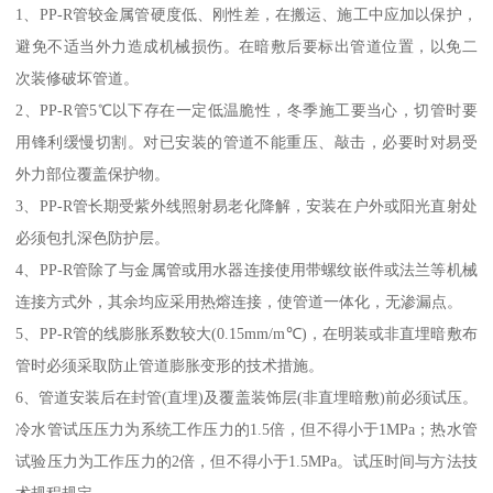
1、PP-R管较金属管硬度低、刚性差，在搬运、施工中应加以保护，
避免不适当外力造成机械损伤。在暗敷后要标出管道位置，以免二
次装修破坏管道。
2、PP-R管5℃以下存在一定低温脆性，冬季施工要当心，切管时要
用锋利缓慢切割。对已安装的管道不能重压、敲击，必要时对易受
外力部位覆盖保护物。
3、PP-R管长期受紫外线照射易老化降解，安装在户外或阳光直射处
必须包扎深色防护层。
4、PP-R管除了与金属管或用水器连接使用带螺纹嵌件或法兰等机械
连接方式外，其余均应采用热熔连接，使管道一体化，无渗漏点。
5、PP-R管的线膨胀系数较大(0.15mm/m℃)，在明装或非直埋暗敷布
管时必须采取防止管道膨胀变形的技术措施。
6、管道安装后在封管(直埋)及覆盖装饰层(非直埋暗敷)前必须试压。
冷水管试压压力为系统工作压力的1.5倍，但不得小于1MPa；热水管
试验压力为工作压力的2倍，但不得小于1.5MPa。试压时间与方法技