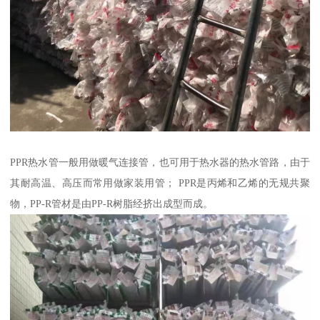
PPR热水管一般用做暖气连接管，也可用于热水器的热水管路，由于
其耐高温、高压而常用做家装用管； PPR是丙烯和乙烯的无规共聚
物，PP-R管材是由PP-R树脂经挤出成型而成。