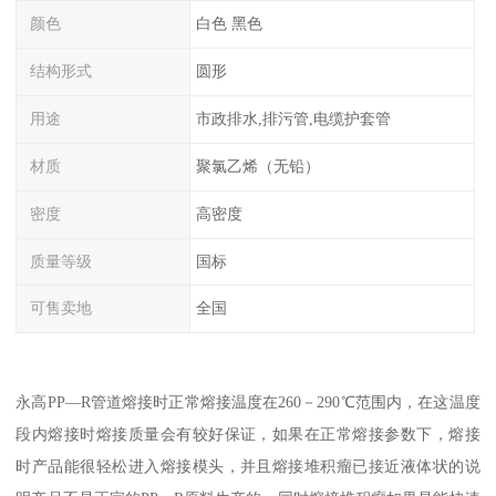
颜色
白色 黑色
结构形式
圆形
用途
市政排水,排污管,电缆护套管
材质
聚氯乙烯（无铅）
密度
高密度
质量等级
国标
可售卖地
全国
永高PP—R管道熔接时正常熔接温度在260－290℃范围内，在这温度
段内熔接时熔接质量会有较好保证，如果在正常熔接参数下，熔接
时产品能很轻松进入熔接模头，并且熔接堆积瘤已接近液体状的说