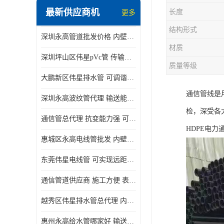
最新供应商机
长度
更多
结构形式
深圳永高管道批发价格 内壁光滑 抗震性能好
材质
深圳坪山区伟星pVc管 传输损耗小 频率稳定性好
质量等级
大鹏新区伟星排水管 可调谐性好 大功率 效率高
通信管线是
深圳永高波纹管代理 输送能力强 可以承受高温
检，深受各
通信管总代理 抗变能力强 可耐强震 扭曲
HDPE电
惠城区永高电线管批发 内壁光滑 抗震性能好
东莞伟星电线管 可实现远距离通信 频率稳定性好
通信管道供应商 施工方便 表面电阻系数大
越秀区伟星排水管总代理 内部表面光滑 大功率 效率高
惠州永高给水管哪家好 输送能力强 方便施工和运输