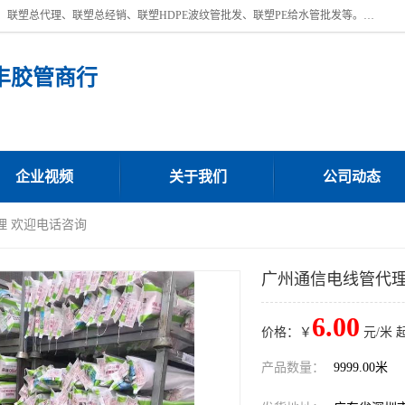
深圳市宝安区沙井街道浩丰胶管商行主营产品：联塑批发、联塑管批发、联塑总代理、联塑总经销、联塑HDPE波纹管批发、联塑PE给水管批发等。凭借服务以及多年的勤奋拼搏，发展成为一家销售各种管材管件，绝缘电工套管及配件等系列产品的贸易公司。公司秉承“顾客至上，锐意进取”的经营理念，坚持“客户至上”原则为广大客户提供的服务。欢迎惠顾！
丰胶管商行
企业视频
关于我们
公司动态
理 欢迎电话咨询
广州通信电线管代理
6.00
价格：￥
元/米 
产品数量：
9999.00米