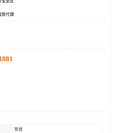
市宝安区
线管代理
1881
管道