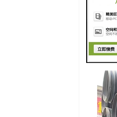
（9）管道
（10）管
（11）管