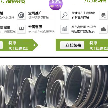
建设必须保持一定的坡度，便于排出影响管道安全的异物。
道的埋深应该结合两侧人井的高度，但高度差要保持在合理的范围内。
道段不得出现S弯和U弯。一个段长要控制在100米左右。弯曲管道段曲率半