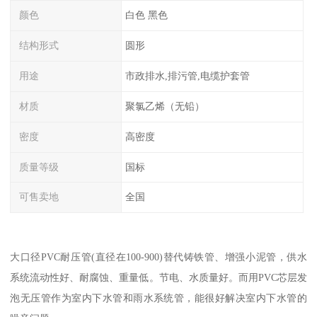
颜色
白色 黑色
结构形式
圆形
用途
市政排水,排污管,电缆护套管
材质
聚氯乙烯（无铅）
密度
高密度
质量等级
国标
可售卖地
全国
大口径PVC耐压管(直径在100-900)替代铸铁管、增强小泥管，供水
系统流动性好、耐腐蚀、重量低。节电、水质量好。而用PVC芯层发
泡无压管作为室内下水管和雨水系统管，能很好解决室内下水管的