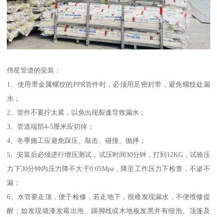
伟星管道的安装：
1、使用带金属螺纹的PPR管件时，必须用足密封带，避免螺纹处漏
水；
2、管件不要拧太紧，以免出现裂逢导致漏水；
3、管道端部4-5厘米应切掉；
4、冬季施工应避免踩压、敲击、碰撞、抛摔；
5、安装后必须进行增压测试，试压时间30分钟，打到12KG，试验压
力下30分钟内压力降不大于0.05Mpa，降至工作压力下检查，不渗不
漏；
6、水管要走顶，便于检修，若走地下，很难发现漏水，不便维修提
醒：如发现墙漆发霉出泡、踢脚线或木地板发黑并有细泡、顶篷及