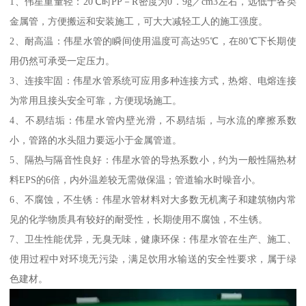
1、伟星重量轻：20℃时PP－R密度为0．9g／cm3左右，远低于各类
金属管，方便搬运和安装施工，可大大减轻工人的施工强度。
2、耐高温：伟星水管的瞬间使用温度可高达95℃，在80℃下长期使
用仍然可承受一定压力。
3、连接牢固：伟星水管系统可应用多种连接方式，热熔、电熔连接
为常用且接头安全可靠，方便现场施工。
4、不易结垢：伟星水管内壁光滑，不易结垢，与水流的摩擦系数
小，管路的水头阻力要远小于金属管道。
5、隔热与隔音性良好：伟星水管的导热系数小，约为一般性隔热材
料EPS的6倍，内外温差较无需做保温；管道输水时噪音小。
6、不腐蚀，不生锈：伟星水管材料对大多数无机离子和建筑物内常
见的化学物质具有较好的耐受性，长期使用不腐蚀，不生锈。
7、卫生性能优异，无臭无味，健康环保：伟星水管在生产、施工、
使用过程中对环境无污染，满足饮用水输送的安全性要求，属于绿
色建材。