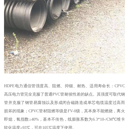
HDPE电力通信管强度高、阻燃、抑烟、耐热、适用寿命长：CPVC
高压电力管完全克服了普通PVC管耐侯性差的缺点。其强度可取代钢
管并克服了钢管易腐蚀以及形成闭合磁路造成单芯电缆温度过高而
损坏的现象；CPVC管材阻燃等级是FV-0级，其本身不能燃烧，离火
即熄，氧指数≥40%，基本不传热，线膨胀系数为6.3*10-/CM℃维卡
软化温度≥93℃，可在105℃温度下使用。