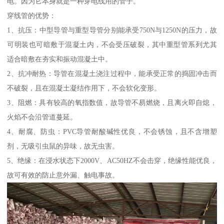
电。因为它本身就是一种穿电线用的管子。
穿线管的优势：
1、抗压：中型导管与重型导管分别能承受750N与1250N的压力，故
可明装也可暗敷于混凝土内，不会受压破裂，其中重型管系列尤其
适合暗敷在夯实和振动混凝土中。
2、抗冲耐热：导管在混凝土浇注过程中，能承受正常的捣固冲击而
不破裂，且在混凝土凝结作用下，不会软化变形。
3、阻燃：具有较高的氧指数值，故导管不易燃烧，且离火即自熄，
火焰不会沿管道蔓延。
4、耐腐、防虫：PVC导管耐酸碱性优良，不会锈蚀，且不含增塑
剂，无吸引虫鼠的异味，故无虫害。
5、绝缘：在浸水状态下2000V、AC50HZ不会击穿，绝缘性能优良，
故可有效的防止意外漏、触电事故。