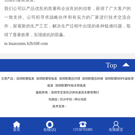
我们公司以产品优良的质量和企业良好的信誉，获得了广大客户的
一致支持。公司积寻求战略伙伴和有实力的厂家进行技术交流合
作，探索新的生产工艺，解决生产过程中出现的各种疑难问题，取
得了显著效果，实现彼此的双赢。
m.huaxxmm.b2b168.com
Top
主营产品：深圳联塑批发 深圳联塑管批发 深圳联塑总代理 深圳联塑总经销 深圳联塑HDPE波纹管
批发 深圳联塑PE给水管批发
版权所有：深圳市宝安区沙井街道浩丰胶管商行
电脑版
|
投诉举报
|
网站地图
技术支持：
八方资源网
首页
在线QQ
13530701881
在线留言