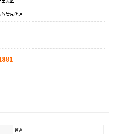
市宝安区
波纹管总代理
1881
管道