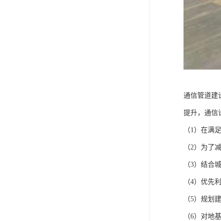
通信管道建
提升，通信
（1）在满
（2）为了
（3）结合
（4）优先
（5）规划
（6）对地