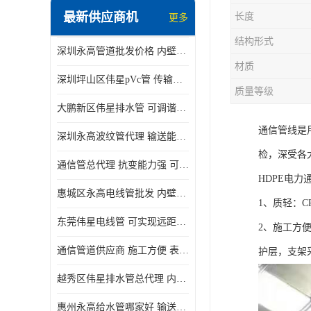
最新供应商机
长度
更多
结构形式
深圳永高管道批发价格 内壁光滑 抗震性能好
材质
深圳坪山区伟星pVc管 传输损耗小 频率稳定性好
质量等级
大鹏新区伟星排水管 可调谐性好 大功率 效率高
通信管线是
深圳永高波纹管代理 输送能力强 可以承受高温
检，深受各
通信管总代理 抗变能力强 可耐强震 扭曲
HDPE电力
惠城区永高电线管批发 内壁光滑 抗震性能好
1、质轻：C
东莞伟星电线管 可实现远距离通信 频率稳定性好
2、施工方
通信管道供应商 施工方便 表面电阻系数大
护层，支架
越秀区伟星排水管总代理 内部表面光滑 大功率 效率高
惠州永高给水管哪家好 输送能力强 方便施工和运输