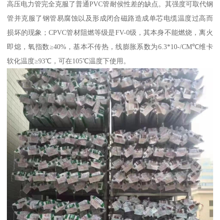
高压电力管完全克服了普通PVC管耐侯性差的缺点。其强度可取代钢
管并克服了钢管易腐蚀以及形成闭合磁路造成单芯电缆温度过高而
损坏的现象；CPVC管材阻燃等级是FV-0级，其本身不能燃烧，离火
即熄，氧指数≥40%，基本不传热，线膨胀系数为6.3*10-/CM℃维卡
软化温度≥93℃，可在105℃温度下使用。