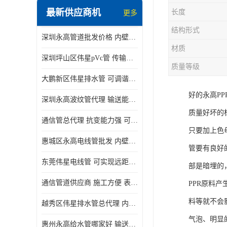
最新供应商机
长度
更多
结构形式
深圳永高管道批发价格 内壁光滑 抗震性能好
材质
深圳坪山区伟星pVc管 传输损耗小 频率稳定性好
质量等级
大鹏新区伟星排水管 可调谐性好 大功率 效率高
好的永高P
深圳永高波纹管代理 输送能力强 可以承受高温
质量好坏的
通信管总代理 抗变能力强 可耐强震 扭曲
只要加上色
惠城区永高电线管批发 内壁光滑 抗震性能好
管要有良好
东莞伟星电线管 可实现远距离通信 频率稳定性好
部是暗埋的
通信管道供应商 施工方便 表面电阻系数大
PPR原料
料等就不会
越秀区伟星排水管总代理 内部表面光滑 大功率 效率高
气泡、明显
惠州永高给水管哪家好 输送能力强 方便施工和运输