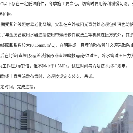
R管5℃以下存在一定低温脆性，冬季施工要当心，切管时要用锋利缓慢切割
保护物。
R管长期受紫外线照射易老化降解，安装在户外或阳光直射处必须包扎深色防
R管除了与金属管或用水器连接使用带螺纹嵌件或法兰等机械连接方式外，
管的线膨胀系数较大(0.15mm/m℃)，在明装或非直埋暗敷布管时必须采
后在封管(直埋)及覆盖装饰层(非直埋暗敷)前必须试压。冷水管试压压力为
为工作压力的2倍，但不得小于1.5MPa。试压时间与方法技术规程规定。
R管明敷或非直埋暗敷布管时，必须按规定安装支、吊架。
规定时间，完成连接。