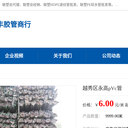
深圳市宝安区沙井街道浩丰胶管商行主营产品：联塑批发、联塑管批发、联塑总代理、联塑总经销、联塑HDPE波纹管批发、联塑PE给水管批发等。凭借服务以及多年的勤奋拼搏，发展成为一家销售各种管材管件，绝缘电工套管及配件等系列产品的贸易公司。公司秉承“顾客至上，锐意进取”的经营理念，坚持“客户至上”原则为广大客户提供的服务。欢迎惠顾！
丰胶管商行
企业视频
关于我们
公司动态
越秀区永高pVc管
6.00
价格：￥
元/米 
产品数量：
9999.00米