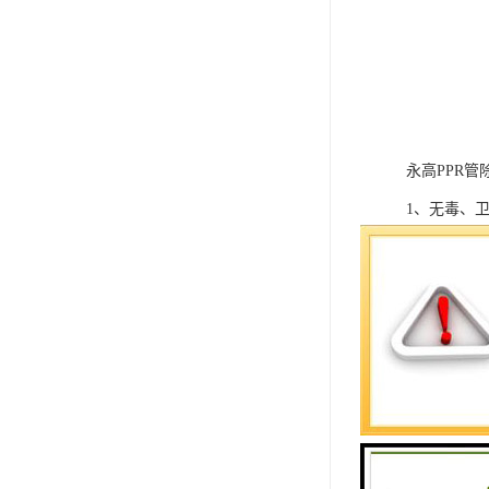
永高PPR
1、无毒、
统。
2、保温节能。
3、较好的耐
4、使用寿
5、安装方
管材本身的
6、物料可