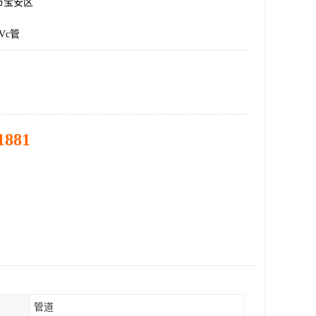
市宝安区
Vc管
1881
管道