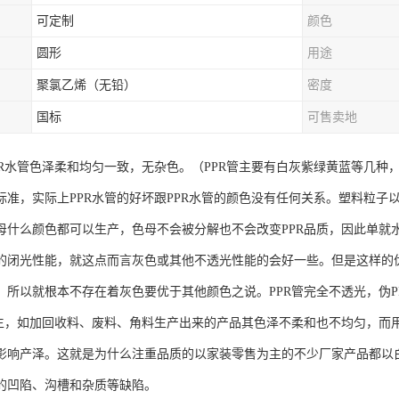
可定制
颜色
圆形
用途
聚氯乙烯（无铅）
密度
国标
可售卖地
PR水管色泽柔和均匀一致，无杂色。（PPR管主要有白灰紫绿黄蓝等几
标准，实际上PPR水管的好坏跟PPR水管的颜色没有任何关系。塑料粒
母什么颜色都可以生产，色母不会被分解也不会改变PPR品质，因此单就
的闭光性能，就这点而言灰色或其他不透光性能的会好一些。但是这样的
，所以就根本不存在着灰色要优于其他颜色之说。PPR管完全不透光，伪
产生，如加回收料、废料、角料生产出来的产品其色泽不柔和也不均匀，而
影响产泽。这就是为什么注重品质的以家装零售为主的不少厂家产品都以
的凹陷、沟槽和杂质等缺陷。