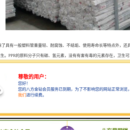
管除了具有一般塑料管重量轻、耐腐蚀、不结垢、使用寿命长等特点外，还
卫生。PPR的原料分子只有碳、氢元素，没有有害有毒的元素存在，卫生
PPR管导热系数为0.21w/mk，仅为钢管的1/200。
热性。PPR管的维卡软化点131.5℃。工作温度可达95℃，可满足建筑
命长。
便，连接可靠。PPR具有良好的焊接性能，管材、管件可采用热熔和电熔
强度。
回收利用。PPR废料经清洁、破碎后回收利用于管材、管件生产。回收料用