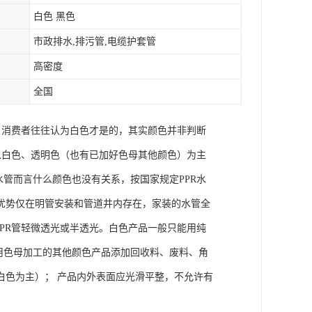
白色 黑色
市政排水,排污管,电缆护套管
高密度
全国
种，消费者往往认为白色才是的，其实颜色并非判断
子以白色、透明色（也有已加好色母其他颜色）为主
水管而言什么颜色也没有关系，按国家规定PPR水
优势仅在明管安装和管道井内存在，家装的水管全
PPR管轻微透光或半透光。白色产品一般只能用纯
用色母加工的其他颜色产品添加回收料、废料、角
白色为主）； 产品内外表面应光滑平整，不允许有