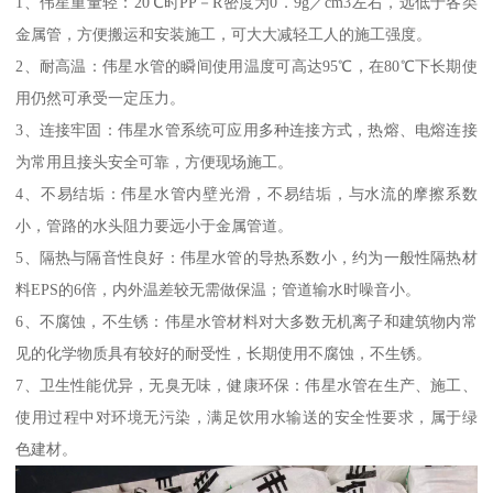
1、伟星重量轻：20℃时PP－R密度为0．9g／cm3左右，远低于各类
金属管，方便搬运和安装施工，可大大减轻工人的施工强度。
2、耐高温：伟星水管的瞬间使用温度可高达95℃，在80℃下长期使
用仍然可承受一定压力。
3、连接牢固：伟星水管系统可应用多种连接方式，热熔、电熔连接
为常用且接头安全可靠，方便现场施工。
4、不易结垢：伟星水管内壁光滑，不易结垢，与水流的摩擦系数
小，管路的水头阻力要远小于金属管道。
5、隔热与隔音性良好：伟星水管的导热系数小，约为一般性隔热材
料EPS的6倍，内外温差较无需做保温；管道输水时噪音小。
6、不腐蚀，不生锈：伟星水管材料对大多数无机离子和建筑物内常
见的化学物质具有较好的耐受性，长期使用不腐蚀，不生锈。
7、卫生性能优异，无臭无味，健康环保：伟星水管在生产、施工、
使用过程中对环境无污染，满足饮用水输送的安全性要求，属于绿
色建材。