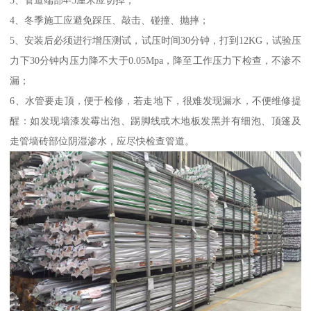
3、管道端部4-5厘米应切掉；
4、冬季施工应避免踩压、敲击、碰撞、抛摔；
5、安装后必须进行增压测试，试压时间30分钟，打到12KG，试验压
力下30分钟内压力降不大于0.05Mpa，降至工作压力下检查，不渗不
漏；
6、水管要走顶，便于检修，若走地下，很难发现漏水，不便维修提
醒：如发现墙漆发霉出泡、踢脚线或木地板发黑并有细泡、顶篷及
走管墙砖部位阴湿渗水，应尽快检查管道。