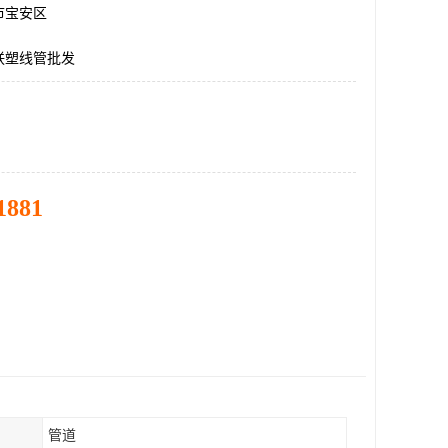
市宝安区
联塑线管批发
1881
管道