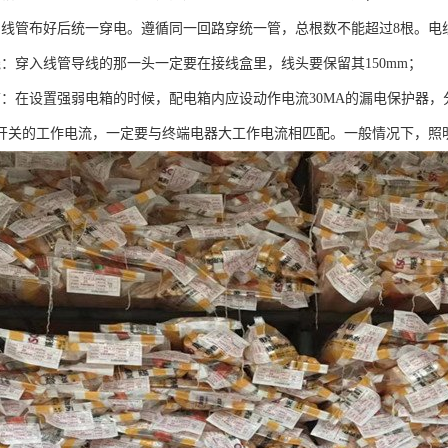
：线管布好后统一穿电。遵循同一回路穿统一管，总根数不能超过8根。电
线：穿入线管导线的那一头一定要在接线盒里，线头要保留其150mm；
箱：在设置强弱电箱的时候，配电箱内应设动作电流30MA的漏电保护器
关的工作电流，一定要与终端电器大工作电流相匹配。一般情况下，照明10A