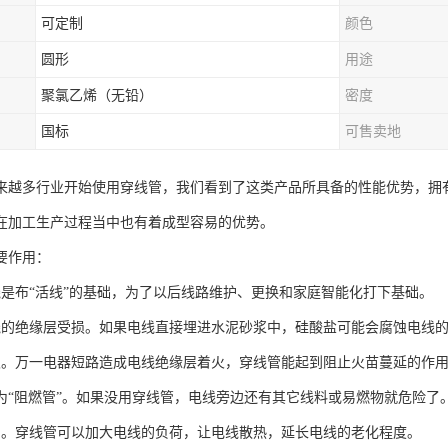
可定制
颜色
圆形
用途
聚氯乙烯（无铅）
密度
国标
可售卖地
来越多行业开始使用穿线管，我们看到了这类产品所具备的性能优势，拥
在加工生产过程当中也有着成型容易的优势。
要作用：
线是布“活线”的基础，为了以后线路维护、更换和家庭智能化打下基础。
线的绝缘层受损。如果电线直接埋进水泥砂浆中，硅酸盐可能会腐蚀电线
灾。万一电器短路造成电线绝缘层着火，穿线管能起到阻止火苗蔓延的作
为“阻燃管”。如果没用穿线管，电线旁边还有其它线料或易燃物就危险了
用。穿线管可以加大电线的负荷，让电线散热，延长电线的老化程度。