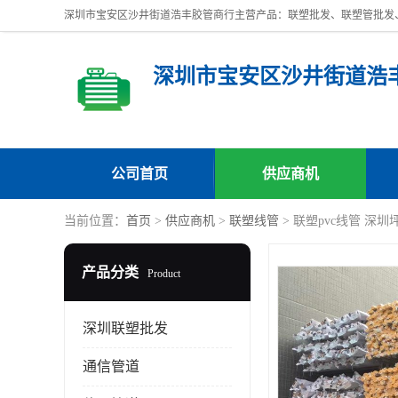
深圳市宝安区沙井街道浩
公司首页
供应商机
当前位置：
首页
>
供应商机
>
联塑线管
> 联塑pvc线管 深
产品分类
Product
深圳联塑批发
通信管道