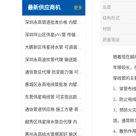
最新供应商机
长度
更多
结构形式
深圳永高管道批发价格 内壁光滑 抗震性能好
材质
深圳坪山区伟星pVc管 传输损耗小 频率稳定性好
质量等级
大鹏新区伟星排水管 可调谐性好 大功率 效率高
随着现在越
深圳永高波纹管代理 输送能力强 可以承受高温
年限较长，
通信管总代理 抗变能力强 可耐强震 扭曲
穿线管的主
惠城区永高电线管批发 内壁光滑 抗震性能好
1、穿管布
东莞伟星电线管 可实现远距离通信 频率稳定性好
2、防止电
通信管道供应商 施工方便 表面电阻系数大
3、预防火
烧，通常称
越秀区伟星排水管总代理 内部表面光滑 大功率 效率高
4、散热作
惠州永高给水管哪家好 输送能力强 方便施工和运输