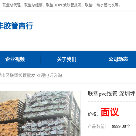
深圳市宝安区沙井街道浩丰胶管商行主营产品：联塑批发、联塑管批发、联塑总代理、联塑总经销、联塑HDPE波纹管批发、联塑PE给水管批发等。凭借服务以及多年的勤奋拼搏，发展成为一家销售各种管材管件，绝缘电工套管及配件等系列产品的贸易公司。公司秉承“顾客至上，锐意进取”的经营理念，坚持“客户至上”原则为广大客户提供的服务。欢迎惠顾！
丰胶管商行
企业视频
关于我们
公司动态
圳坪山区联塑线管批发 欢迎电话咨询
联塑pvc线管 深
面议
价格：
产品数量：
9999.00个