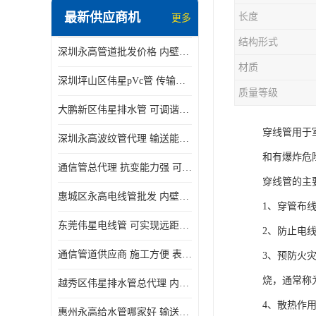
最新供应商机
长度
更多
结构形式
深圳永高管道批发价格 内壁光滑 抗震性能好
材质
深圳坪山区伟星pVc管 传输损耗小 频率稳定性好
质量等级
大鹏新区伟星排水管 可调谐性好 大功率 效率高
穿线管用于
深圳永高波纹管代理 输送能力强 可以承受高温
和有爆炸危
通信管总代理 抗变能力强 可耐强震 扭曲
穿线管的主
惠城区永高电线管批发 内壁光滑 抗震性能好
1、穿管布
东莞伟星电线管 可实现远距离通信 频率稳定性好
2、防止电
通信管道供应商 施工方便 表面电阻系数大
3、预防火
烧，通常称
越秀区伟星排水管总代理 内部表面光滑 大功率 效率高
4、散热作
惠州永高给水管哪家好 输送能力强 方便施工和运输