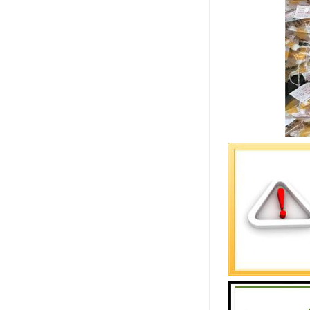
标准的穿线
1、无死角
2、拉线盒