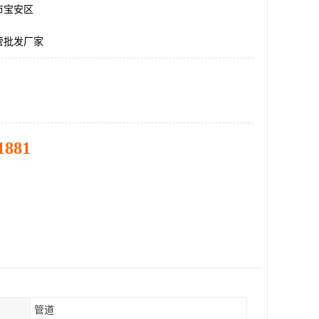
市宝安区
管批发厂家
1881
管道