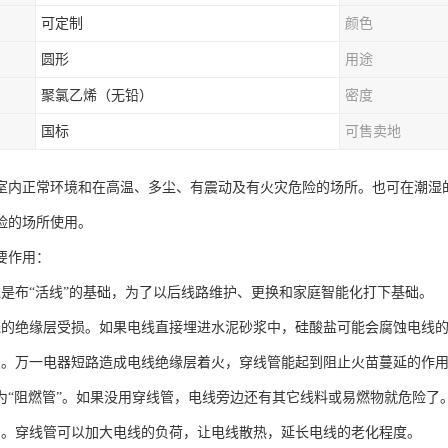
可定制
颜色
圆形
用途
聚氯乙烯（无铅）
密度
国标
可售卖地
室内正常环境和在高温、多尘、有震动及有火灾危险的场所。也可在潮湿
险的场所使用。
要作用：
线是布“活线”的基础，为了以后线路维护、更换和家庭智能化打下基础。
线的绝缘层受损。如果电线直接埋进水泥砂浆中，硅酸盐可能会腐蚀电线
灾。万一电器短路造成电线绝缘层着火，穿线管能起到阻止火苗蔓延的作
为“阻燃管”。如果没用穿线管，电线旁边还有其它线料或易燃物就危险了
用。穿线管可以加大电线的负荷，让电线散热，延长电线的老化程度。