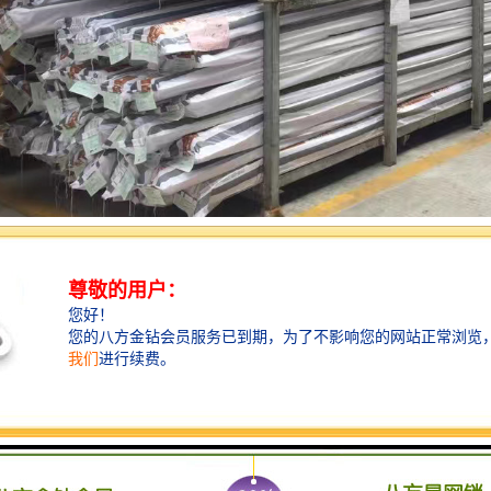
特点：
量轻：20℃时PP－R密度为0．9g／cm3左右，远低于各类金属管，方便
：伟星水管的瞬间使用温度可高达95℃，在80℃下长期使用仍然可承受一
固：伟星水管系统可应用多种连接方式，热熔、电熔连接为常用且接头安