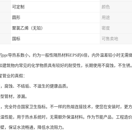
可定制
颜色
圆形
用途
聚氯乙烯（无铅）
密度
国标
可售卖地
的ppr导热系数小，约为一般性隔热材料EPS的6倍，内外温差较小时无需
和建筑物内常见的化学物质具有较好的耐受性，长期使用不腐蚀，不生锈
星管业的真假：
材，腐蚀、不结垢、不滋生的健康品质。
新型管材，渗漏。
害，完全符合国家卫生指标。不一样的热熔连接技术，使您在安装时，更
保温性能，用于热水系统时，无需额外保温材料。作为节能产品，工程造
内壁，保证水流畅通，降低水流阻力。