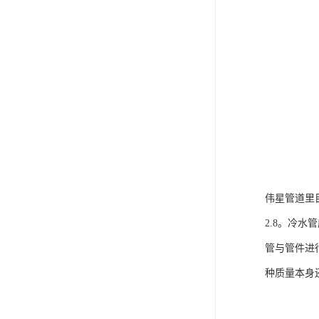
伟星管道里
2.8。冷
管与管件进
种质量本身