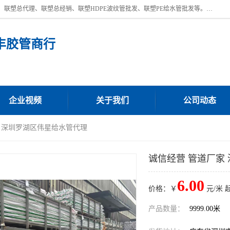
深圳市宝安区沙井街道浩丰胶管商行主营产品：联塑批发、联塑管批发、联塑总代理、联塑总经销、联塑HDPE波纹管批发、联塑PE给水管批发等。凭借服务以及多年的勤奋拼搏，发展成为一家销售各种管材管件，绝缘电工套管及配件等系列产品的贸易公司。公司秉承“顾客至上，锐意进取”的经营理念，坚持“客户至上”原则为广大客户提供的服务。欢迎惠顾！
丰胶管商行
企业视频
关于我们
公司动态
家 深圳罗湖区伟星给水管代理
诚信经营 管道厂家
6.00
价格：￥
元/米 
产品数量：
9999.00米