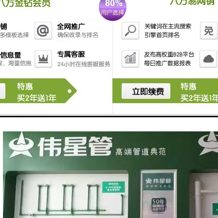
垢：伟星水管内壁光滑，不易结垢，与水流的摩擦系数小，管路的水头阻
隔音性良好：伟星水管的导热系数小，约为一般性隔热材料EPS的6倍，
，不生锈：伟星水管材料对大多数无机离子和建筑物内常见的化学物质具
能优异，无臭无味，健康环保：伟星水管在生产、施工、使用过程中对环