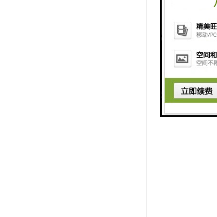
4、不易结
5、隔热与
6、不腐蚀
7、卫生性
色建材。