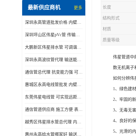
最新供应商机
长度
更多
结构形式
深圳永高管道批发价格 内壁光滑 抗震性能好
材质
深圳坪山区伟星pVc管 传输损耗小 频率稳定性好
质量等级
大鹏新区伟星排水管 可调谐性好 大功率 效率高
伟星管道中
深圳永高波纹管代理 输送能力强 可以承受高温
数无机离子
通信管总代理 抗变能力强 可耐强震 扭曲
如何分辨伟
惠城区永高电线管批发 内壁光滑 抗震性能好
1、绿色建
东莞伟星电线管 可实现远距离通信 频率稳定性好
2、牢固的
通信管道供应商 施工方便 表面电阻系数大
3、无毒无
4、良好的
越秀区伟星排水管总代理 内部表面光滑 大功率 效率高
5、光滑的
惠州永高给水管哪家好 输送能力强 方便施工和运输