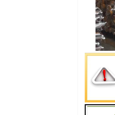
伟星管道的
1、伟星重
2、耐高温
3、连接牢