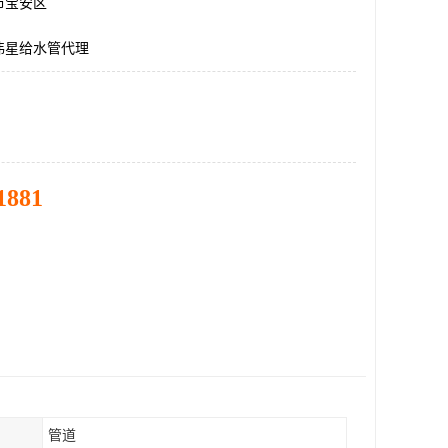
市宝安区
伟星给水管代理
1881
管道