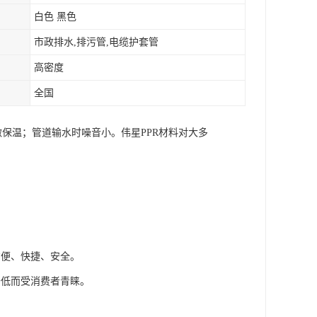
白色 黑色
市政排水,排污管,电缆护套管
高密度
全国
做保温；管道输水时噪音小。伟星PPR材料对大多
。
方便、快捷、安全。
价低而受消费者青睐。