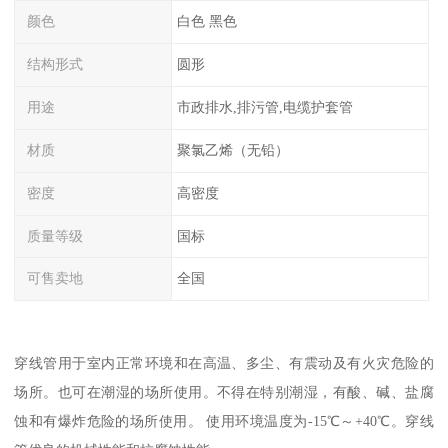
颜色
白色 黑色
结构形式
圆形
用途
市政排水,排污管,电缆护套管
材质
聚氯乙烯（无铅）
密度
高密度
质量等级
国标
可售卖地
全国
穿线管用于室内正常环境和在高温、多尘、有震动及有火灾危险的
场所。也可在潮湿的场所使用。不得在特别潮湿，有酸、碱、盐腐
蚀和有爆炸危险的场所使用。 使用环境温度为-15℃～+40℃。穿线