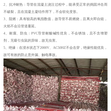
2、抗冲耐热：导管在混凝土浇注过程中，能承受正常的捣固冲击而
不破裂，且在混凝土凝结作用下，不会软化变形。
3、阻燃：具有较高的氧指数值，故导管不易燃烧，且离火即自熄，
火焰不会沿管道蔓延。
4、耐腐、防虫：PVC导管耐酸碱性优良，不会锈蚀，且不含增塑
剂，无吸引虫鼠的异味，故无虫害。
5、绝缘：在浸水状态下2000V、AC50HZ不会击穿，绝缘性能优良，
故可有效的防止意外漏、触电事故。