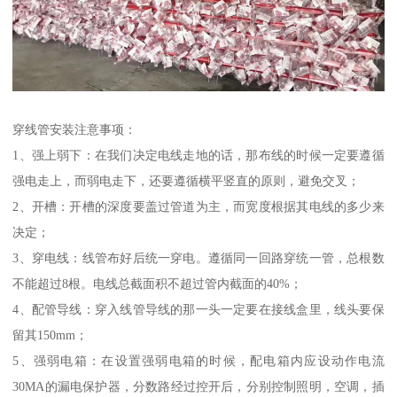
穿线管安装注意事项：
1、强上弱下：在我们决定电线走地的话，那布线的时候一定要遵循
强电走上，而弱电走下，还要遵循横平竖直的原则，避免交叉；
2、开槽：开槽的深度要盖过管道为主，而宽度根据其电线的多少来
决定；
3、穿电线：线管布好后统一穿电。遵循同一回路穿统一管，总根数
不能超过8根。电线总截面积不超过管内截面的40%；
4、配管导线：穿入线管导线的那一头一定要在接线盒里，线头要保
留其150mm；
5、强弱电箱：在设置强弱电箱的时候，配电箱内应设动作电流
30MA的漏电保护器，分数路经过控开后，分别控制照明，空调，插