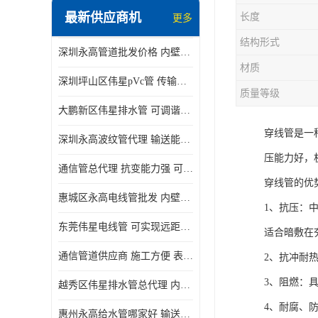
最新供应商机
长度
更多
结构形式
深圳永高管道批发价格 内壁光滑 抗震性能好
材质
深圳坪山区伟星pVc管 传输损耗小 频率稳定性好
质量等级
大鹏新区伟星排水管 可调谐性好 大功率 效率高
穿线管是一
深圳永高波纹管代理 输送能力强 可以承受高温
压能力好，
通信管总代理 抗变能力强 可耐强震 扭曲
穿线管的优
惠城区永高电线管批发 内壁光滑 抗震性能好
1、抗压：
东莞伟星电线管 可实现远距离通信 频率稳定性好
适合暗敷在
通信管道供应商 施工方便 表面电阻系数大
2、抗冲耐
3、阻燃：
越秀区伟星排水管总代理 内部表面光滑 大功率 效率高
4、耐腐、
惠州永高给水管哪家好 输送能力强 方便施工和运输