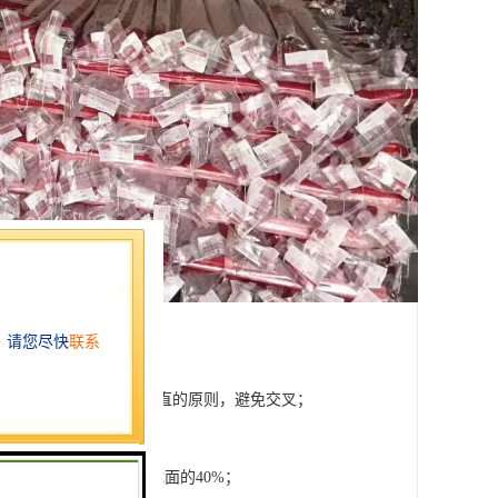
电走下，还要遵循横平竖直的原则，避免交叉；
线总截面积不超过管内截面的40%；