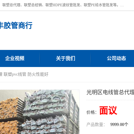
深圳市宝安区沙井街道浩丰胶管商行主营产品：联塑批发、联塑管批发、联塑总代理、联塑总经销、联塑HDPE波纹管批发、联塑PE给水管批发等。凭借服务以及多年的勤奋拼搏，发展成为一家销售各种管材管件，绝缘电工套管及配件等系列产品的贸易公司。公司秉承“顾客至上，锐意进取”的经营理念，坚持“客户至上”原则为广大客户提供的服务。欢迎惠顾！
丰胶管商行
企业视频
关于我们
公司动态
 联塑pvc线管 防火性能好
光明区电线管总代理 
面议
价格：
产品数量：
9999.00个