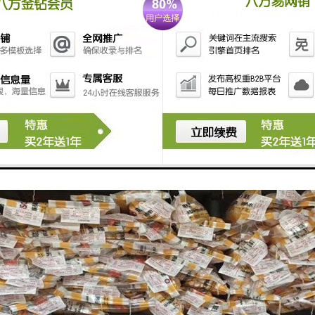
线：穿入线管导线的那一头一定要在接线盒里，线头要保留其150mm；
箱：在设置强弱电箱的时候，配电箱内应设动作电流30MA的漏电保护器
关的工作电流，一定要与终端电器大工作电流相匹配。一般情况下，照明10A