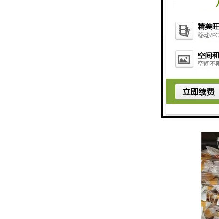
4、配管导
5、强弱电
等。而控制开