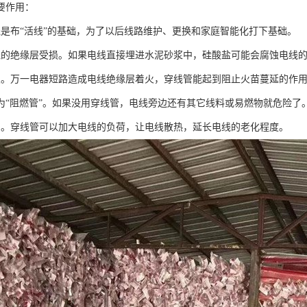
要作用：
线是布“活线”的基础，为了以后线路维护、更换和家庭智能化打下基础。
线的绝缘层受损。如果电线直接埋进水泥砂浆中，硅酸盐可能会腐蚀电线
灾。万一电器短路造成电线绝缘层着火，穿线管能起到阻止火苗蔓延的作
为“阻燃管”。如果没用穿线管，电线旁边还有其它线料或易燃物就危险了
用。穿线管可以加大电线的负荷，让电线散热，延长电线的老化程度。