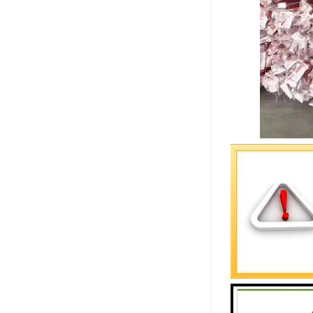
穿线管安装
1、强上弱
2、开槽：
3、穿电线