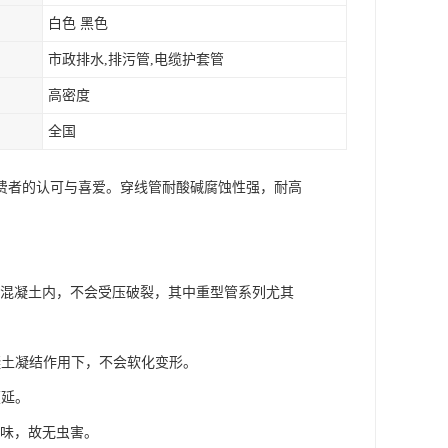
白色 黑色
市政排水,排污管,电缆护套管
高密度
全国
费者的认可与喜爱。穿线管耐酸碱腐蚀性强，耐高
敷于混凝土内，不会受压破裂，其中重型管系列尤其
凝土凝结作用下，不会软化变形。
蔓延。
异味，故无虫害。