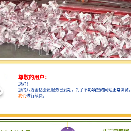
注意事项：
下：在我们决定电线走地的话，那布线的时候一定要遵循强电走上，而弱
开槽的深度要盖过管道为主，而宽度根据其电线的多少来决定；
：线管布好后统一穿电。遵循同一回路穿统一管，总根数不能超过8根。电