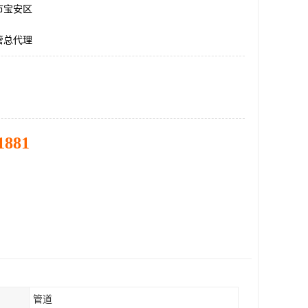
市宝安区
管总代理
1881
管道