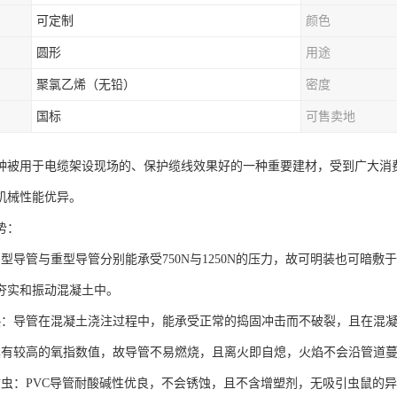
可定制
颜色
圆形
用途
聚氯乙烯（无铅）
密度
国标
可售卖地
种被用于电缆架设现场的、保护缆线效果好的一种重要建材，受到广大消
机械性能优异。
势：
中型导管与重型导管分别能承受750N与1250N的压力，故可明装也可暗
夯实和振动混凝土中。
热：导管在混凝土浇注过程中，能承受正常的捣固冲击而不破裂，且在混
具有较高的氧指数值，故导管不易燃烧，且离火即自熄，火焰不会沿管道
防虫：PVC导管耐酸碱性优良，不会锈蚀，且不含增塑剂，无吸引虫鼠的