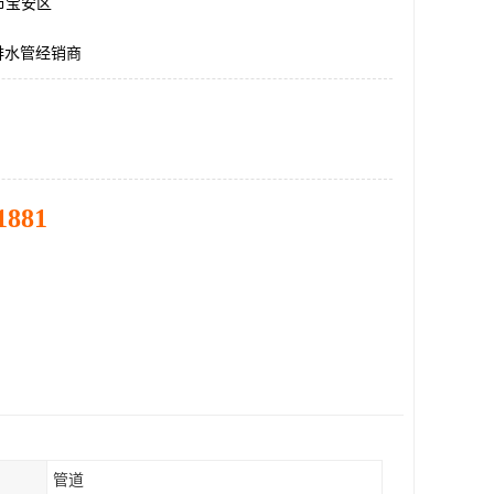
市宝安区
排水管经销商
1881
管道