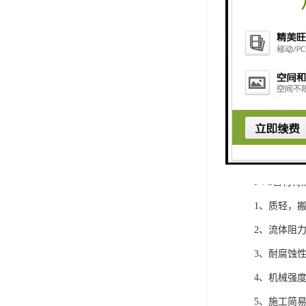
PVC管材特
1、质轻，
2、流体阻
3、耐腐蚀
4、机械强
5、施工简