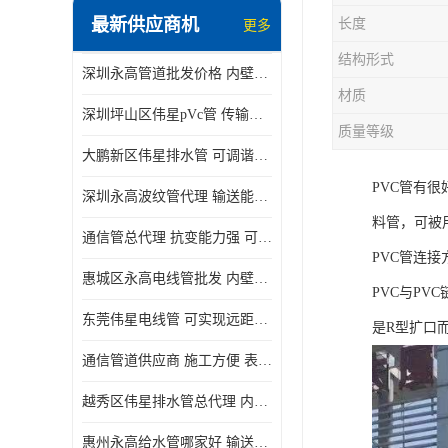
最新供应商机
长度
更多
结构形式
深圳永高管道批发价格 内壁光滑 抗震性能好
材质
深圳坪山区伟星pVc管 传输损耗小 频率稳定性好
质量等级
大鹏新区伟星排水管 可调谐性好 大功率 效率高
PVC管有
深圳永高波纹管代理 输送能力强 可以承受高温
料管，可被
通信管总代理 抗变能力强 可耐强震 扭曲
PVC管连接
惠城区永高电线管批发 内壁光滑 抗震性能好
PVC与P
东莞伟星电线管 可实现远距离通信 频率稳定性好
是R型扩口
通信管道供应商 施工方便 表面电阻系数大
越秀区伟星排水管总代理 内部表面光滑 大功率 效率高
惠州永高给水管哪家好 输送能力强 方便施工和运输