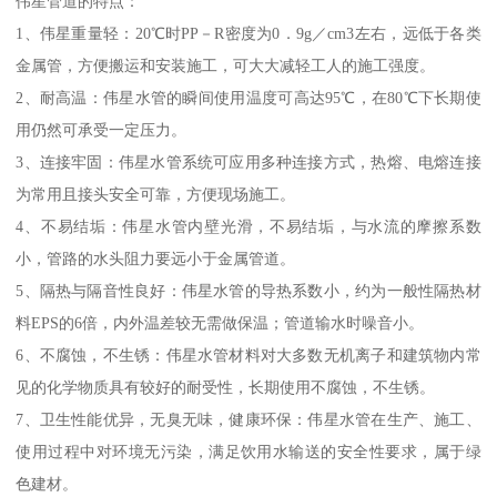
伟星管道的特点：
1、伟星重量轻：20℃时PP－R密度为0．9g／cm3左右，远低于各类
金属管，方便搬运和安装施工，可大大减轻工人的施工强度。
2、耐高温：伟星水管的瞬间使用温度可高达95℃，在80℃下长期使
用仍然可承受一定压力。
3、连接牢固：伟星水管系统可应用多种连接方式，热熔、电熔连接
为常用且接头安全可靠，方便现场施工。
4、不易结垢：伟星水管内壁光滑，不易结垢，与水流的摩擦系数
小，管路的水头阻力要远小于金属管道。
5、隔热与隔音性良好：伟星水管的导热系数小，约为一般性隔热材
料EPS的6倍，内外温差较无需做保温；管道输水时噪音小。
6、不腐蚀，不生锈：伟星水管材料对大多数无机离子和建筑物内常
见的化学物质具有较好的耐受性，长期使用不腐蚀，不生锈。
7、卫生性能优异，无臭无味，健康环保：伟星水管在生产、施工、
使用过程中对环境无污染，满足饮用水输送的安全性要求，属于绿
色建材。