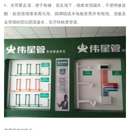
6、水管要走顶，便于检修，若走地下，很难发现漏水，不便维修提
醒：如发现墙漆发霉出泡、踢脚线或木地板发黑并有细泡、顶篷及
走管墙砖部位阴湿渗水，应尽快检查管道。