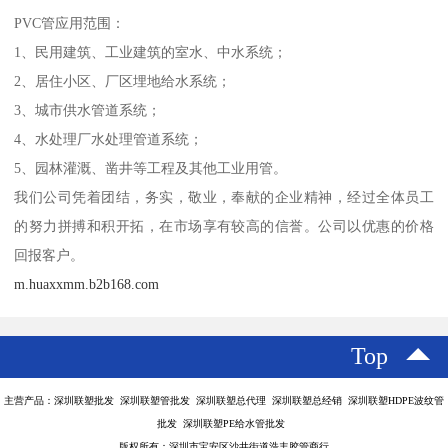
PVC管应用范围：
1、民用建筑、工业建筑的室水、中水系统；
2、居住小区、厂区埋地给水系统；
3、城市供水管道系统；
4、水处理厂水处理管道系统；
5、园林灌溉、凿井等工程及其他工业用管。
我们公司凭着团结，务实，敬业，奉献的企业精神，经过全体员工
的努力拼搏和积开拓，在市场享有较高的信誉。公司以优惠的价格
回报客户。
m.huaxxmm.b2b168.com
Top
主营产品：深圳联塑批发 深圳联塑管批发 深圳联塑总代理 深圳联塑总经销 深圳联塑HDPE波纹管
批发 深圳联塑PE给水管批发
版权所有：深圳市宝安区沙井街道浩丰胶管商行