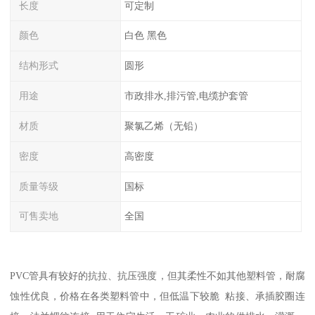
长度
可定制
颜色
白色 黑色
结构形式
圆形
用途
市政排水,排污管,电缆护套管
材质
聚氯乙烯（无铅）
密度
高密度
质量等级
国标
可售卖地
全国
PVC管具有较好的抗拉、抗压强度，但其柔性不如其他塑料管，耐腐
蚀性优良，价格在各类塑料管中，但低温下较脆 粘接、承插胶圈连