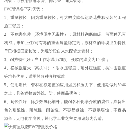
料管，可被用作排水管、排污管、通风管等。
PVC管具备下列优势：
1、重量较轻：因为重量较轻，可大幅度降低运送花费和安装的工程
施工强度；
2、不危害水质（环境卫生无毒性）：原材料彻底由碳、氢两种无素
构成，未加上任f可有毒的重金属盐稳定剂，原材料的环境卫生特性
早已根据国家检验，为现阶段自来水配管之管材；
3、耐熟特性好：当工作水温为70度，变软的温度为140度；
4、横械强度大（高抗冲）：耐水压强度，耐外压强度，抗冲击强度
等均甚优良，适用於各种各样标准；
5、使用期长：管材在额定值的应用温度和压力下，使用期做到50年
之上，具备遮挡紫外线、防，使商品褪色；
6、耐蚀性好：除少数氢化剂外，能耐各种化学介质的腐蚀，具备出
色的耐酸性、耐碱性、耐蚀性、不容易锈蚀，不容易腐蚀，不容易
滋长，无电化学腐蚀，於化学工业之主要用途颇为合适。