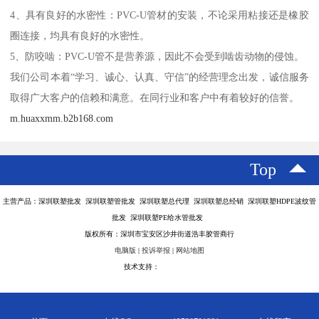
4、具有良好的水密性：PVC-U管材的安装，不论采用粘接还是橡胶
圈连接，均具有良好的水密性。
5、防咬啮：PVC-U管不是营养源，因此不会受到啮齿动物的侵蚀。
我们公司本着“学习、诚心、认真、守信”的经营理念出发，诚信服务
取得广大客户的信赖和满意。在同行业和客户中有着较好的信誉。
m.huaxxmm.b2b168.com
Top
主营产品：深圳联塑批发 深圳联塑管批发 深圳联塑总代理 深圳联塑总经销 深圳联塑HDPE波纹管
批发 深圳联塑PE给水管批发
版权所有：深圳市宝安区沙井街道浩丰胶管商行
电脑版
|
投诉举报
|
网站地图
技术支持：
八方资源网