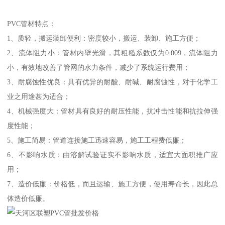
PVC管材特点：
1、质轻，搬运装卸便利：密度较小，搬运、装卸、施工方便；
2、流体阻力小：管材内壁光滑，其粗糙系数仅为0.009，流体阻力
小，有效地改善了管网的水力条件，减少了系统运行费用；
3、耐腐蚀性优良：具有优异的耐酸、耐碱、耐腐蚀性，对于化学工
业之用途甚为适合；
4、机械强度大：管材具有良好的耐压性能，抗冲击性能和抗拉伸强
度性能；
5、施工简易：管道连接施工迅速容易，施工工程费低廉；
6、不影响水质：由溶解试验证实不影响水质，适宜大面积推广应
用；
7、造价低廉：价格低，而且运输、施工方便，使用寿命长，因此总
体造价低廉。