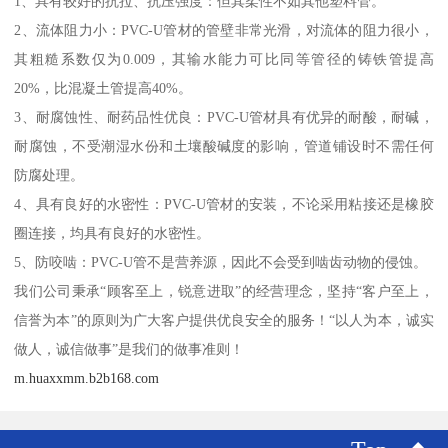
1、具有较好的抗拉、抗压强度：但其柔性不如其他塑料管。
2、流体阻力小：PVC-U管材的管壁非常光滑，对流体的阻力很小，
其粗糙系数仅为0.009，其输水能力可比同等管径的铸铁管提高
20%，比混凝土管提高40%。
3、耐腐蚀性、耐药品性优良：PVC-U管材具有优异的耐酸，耐碱，
耐腐蚀，不受潮湿水份和土壤酸碱度的影响，管道铺设时不需任何
防腐处理。
4、具有良好的水密性：PVC-U管材的安装，不论采用粘接还是橡胶
圈连接，均具有良好的水密性。
5、防咬啮：PVC-U管不是营养源，因此不会受到啮齿动物的侵蚀。
我们公司秉承“顾客至上，锐意进取”的经营理念，坚持“客户至上，
信誉为本”的原则为广大客户提供优良安全的服务！“以人为本，诚实
做人，诚信做事”是我们的做事准则！
m.huaxxmm.b2b168.com