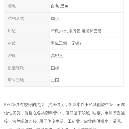
颜色
白色 黑色
结构形式
圆形
用途
市政排水,排污管,电缆护套管
材质
聚氯乙烯（无铅）
密度
高密度
质量等级
国标
可售卖地
全国
PVC管具有较好的抗拉、抗压强度，但其柔性不如其他塑料管，耐腐
蚀性优良，价格在各类塑料管中，但低温下较脆 粘接、承插胶圈连
接、法兰螺纹连接 用于住宅生活、工矿业、农业的供排水、灌溉、