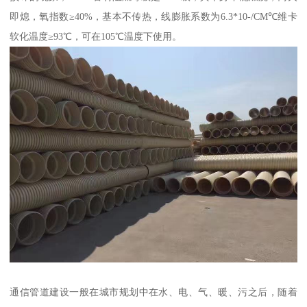
即熄，氧指数≥40%，基本不传热，线膨胀系数为6.3*10-/CM℃维卡
软化温度≥93℃，可在105℃温度下使用。
通信管道建设一般在城市规划中在水、电、气、暖、污之后，随着