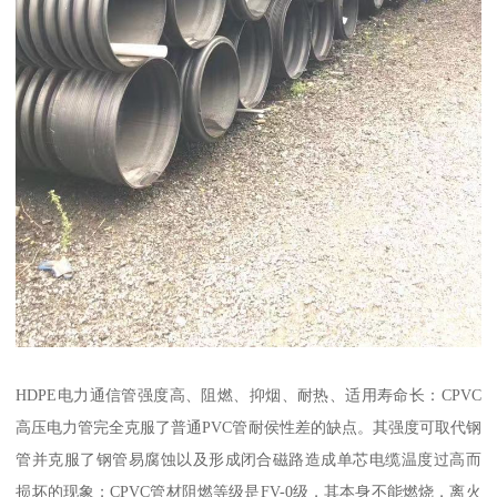
HDPE电力通信管强度高、阻燃、抑烟、耐热、适用寿命长：CPVC
高压电力管完全克服了普通PVC管耐侯性差的缺点。其强度可取代钢
管并克服了钢管易腐蚀以及形成闭合磁路造成单芯电缆温度过高而
损坏的现象；CPVC管材阻燃等级是FV-0级，其本身不能燃烧，离火