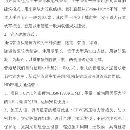
用户管道包括主干管道和配线管道。主干管道一般采用多孔管道的
建筑模式，用来穿放大芯数线缆。管孔直径从25mm-110mm不等，管
道人手井间距一般为100米，其位置一般位于城市主、次干道人行道
或车行道。新建城市管道一般为双侧规划建设。
2、管道建筑方式：
通信管道从建筑方式为三种类型：隧道、管道、渠道。
隧道管道较为复杂，使用期限长，位于大型局址出入处。用钢筋混
凝土为基础，以拱形预制件做上覆、两侧用砖砌体而成。
管道是我们目前使用中常见的一种方式，老式的管道以水泥管或者
石棉管为主，新式的管道主要是用7孔梅花管或者波纹管混建而成。
HDPE电力通信管：
1、质轻：CPVC的密度为1350-1500KG/M3，重量一般为同类压力管
的1/10，钢管的1/6，运输安装便捷；
2、施工方便、具有显著的经济效益：CPVC高压电力管接头、防水
密封圈、支架等部件组成。设计合理、施工方便，不需浇注混泥土
保护层，支架采用组合是链接，缩短施工周期，无致物，具有显著