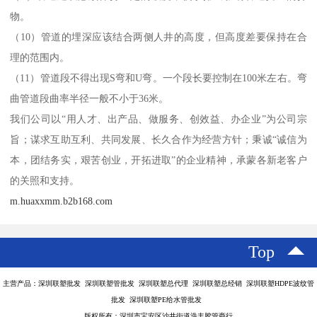
物。
（10）管道的埋深应该结合两侧人井的高度，但高度差要保持在合
理的范围内。
（11）管道段不得出现S弯和U弯。一个段长要控制在100米左右。弯
曲管道段曲率半径一般不小于36米。
我们公司以“用人才、出产品、做服务、创效益、办企业”为公司宗
旨；谋求互助互利、共同发展、长久合作为经营方针；秉诚“诚信为
本，团结务实，艰苦创业，开拓进取”的企业精神，承蒙各新老客户
的关照和支持。
m.huaxxmm.b2b168.com
Top
主营产品：深圳联塑批发 深圳联塑管批发 深圳联塑总代理 深圳联塑总经销 深圳联塑HDPE波纹管
批发 深圳联塑PE给水管批发
版权所有：深圳市宝安区沙井街道浩丰胶管商行