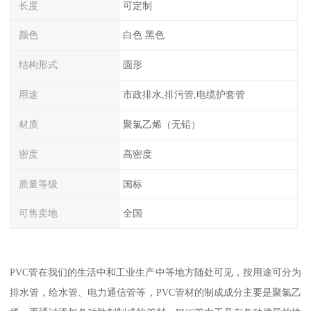
长度
可定制
颜色
白色 黑色
结构形式
圆形
用途
市政排水,排污管,电缆护套管
材质
聚氯乙烯（无铅）
密度
高密度
质量等级
国标
可售卖地
全国
PVC管在我们的生活中和工业生产中等地方随处可见，按用途可分为
排水管，给水管、电力通信管等，PVC管材的制成成分主要是聚氯乙