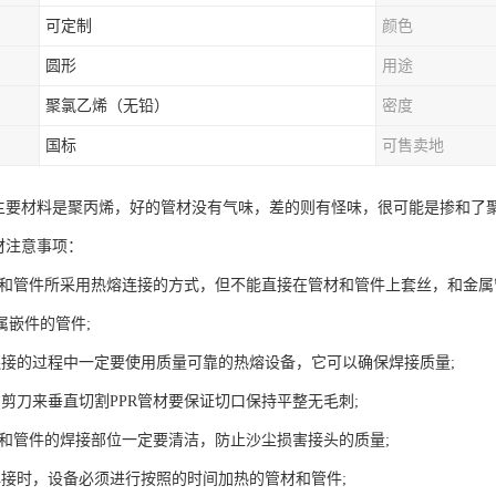
可定制
颜色
圆形
用途
聚氯乙烯（无铅）
密度
国标
可售卖地
管主要材料是聚丙烯，好的管材没有气味，差的则有怪味，很可能是掺和了
材注意事项：
管材和管件所采用热熔连接的方式，但不能直接在管材和管件上套丝，和金
属嵌件的管件;
连接的过程中一定要使用质量可靠的热熔设备，它可以确保焊接质量;
的剪刀来垂直切割PPR管材要保证切口保持平整无毛刺;
管材和管件的焊接部位一定要清洁，防止沙尘损害接头的质量;
焊接时，设备必须进行按照的时间加热的管材和管件;