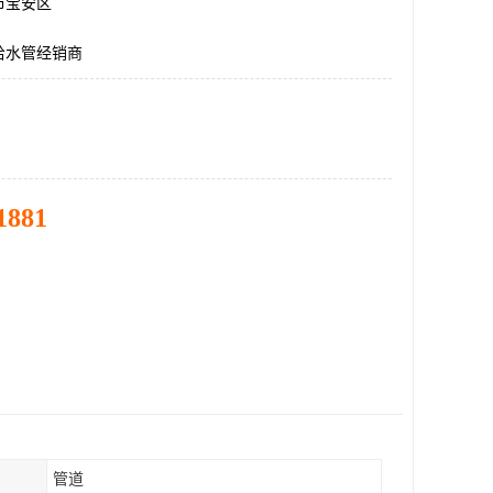
市宝安区
给水管经销商
1881
管道