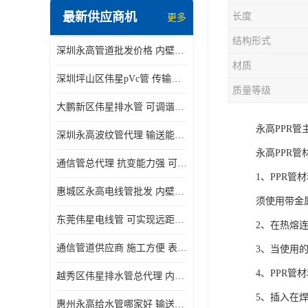
最新供应商机
长度
更多
结构形式
深圳永高管道批发价格 内壁光滑 抗震性能好
材质
深圳坪山区伟星pVc管 传输损耗小 频率稳定性好
质量等级
大鹏新区伟星排水管 可调谐性好 大功率 效率高
永高PPR
深圳永高波纹管代理 输送能力强 可以承受高温
永高PPR管
通信管总代理 抗变能力强 可耐强震 扭曲
1、PPR
惠城区永高电线管批发 内壁光滑 抗震性能好
须使用带金
东莞伟星电线管 可实现远距离通信 频率稳定性好
2、在热熔
通信管道供应商 施工方便 表面电阻系数大
3、当使用
4、PPR
越秀区伟星排水管总代理 内部表面光滑 大功率 效率高
5、插入在
惠州永高给水管哪家好 输送能力强 方便施工和运输