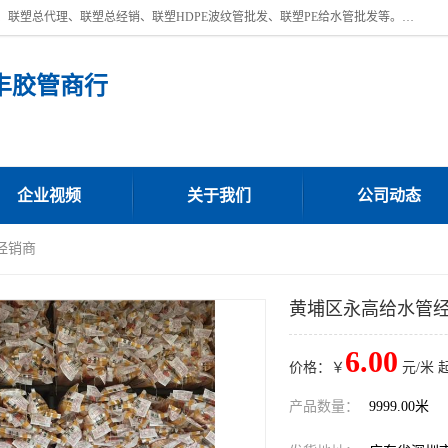
深圳市宝安区沙井街道浩丰胶管商行主营产品：联塑批发、联塑管批发、联塑总代理、联塑总经销、联塑HDPE波纹管批发、联塑PE给水管批发等。凭借服务以及多年的勤奋拼搏，发展成为一家销售各种管材管件，绝缘电工套管及配件等系列产品的贸易公司。公司秉承“顾客至上，锐意进取”的经营理念，坚持“客户至上”原则为广大客户提供的服务。欢迎惠顾！
丰胶管商行
企业视频
关于我们
公司动态
经销商
黄埔区永高给水管
6.00
价格：￥
元/米 
产品数量：
9999.00米