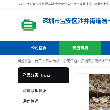
深圳市宝安区沙井街道浩
公司首页
供应商机
当前位置：
首页
>
供应商机
>
永高管道
> 黄埔区永高给水管
产品分类
Product
深圳联塑批发
通信管道