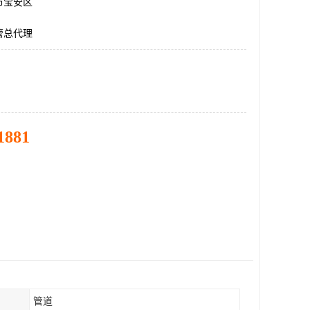
市宝安区
管总代理
1881
管道