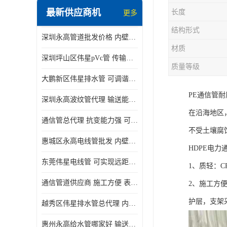
最新供应商机
长度
更多
结构形式
深圳永高管道批发价格 内壁光滑 抗震性能好
材质
深圳坪山区伟星pVc管 传输损耗小 频率稳定性好
质量等级
大鹏新区伟星排水管 可调谐性好 大功率 效率高
PE通信管
深圳永高波纹管代理 输送能力强 可以承受高温
在沿海地区
通信管总代理 抗变能力强 可耐强震 扭曲
不受土壤腐
惠城区永高电线管批发 内壁光滑 抗震性能好
HDPE电力
东莞伟星电线管 可实现远距离通信 频率稳定性好
1、质轻：C
通信管道供应商 施工方便 表面电阻系数大
2、施工方
护层，支架
越秀区伟星排水管总代理 内部表面光滑 大功率 效率高
惠州永高给水管哪家好 输送能力强 方便施工和运输