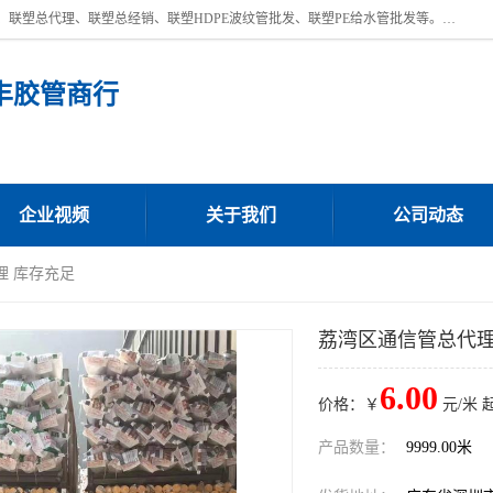
深圳市宝安区沙井街道浩丰胶管商行主营产品：联塑批发、联塑管批发、联塑总代理、联塑总经销、联塑HDPE波纹管批发、联塑PE给水管批发等。凭借服务以及多年的勤奋拼搏，发展成为一家销售各种管材管件，绝缘电工套管及配件等系列产品的贸易公司。公司秉承“顾客至上，锐意进取”的经营理念，坚持“客户至上”原则为广大客户提供的服务。欢迎惠顾！
丰胶管商行
企业视频
关于我们
公司动态
理 库存充足
荔湾区通信管总代理
6.00
价格：￥
元/米 
产品数量：
9999.00米