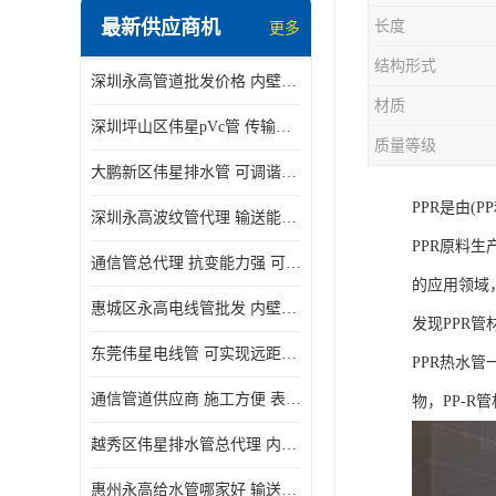
最新供应商机
长度
更多
结构形式
深圳永高管道批发价格 内壁光滑 抗震性能好
材质
深圳坪山区伟星pVc管 传输损耗小 频率稳定性好
质量等级
大鹏新区伟星排水管 可调谐性好 大功率 效率高
PPR是由(
深圳永高波纹管代理 输送能力强 可以承受高温
PPR原料
通信管总代理 抗变能力强 可耐强震 扭曲
的应用领域
惠城区永高电线管批发 内壁光滑 抗震性能好
发现PPR
东莞伟星电线管 可实现远距离通信 频率稳定性好
PPR热水
通信管道供应商 施工方便 表面电阻系数大
物，PP-R
越秀区伟星排水管总代理 内部表面光滑 大功率 效率高
惠州永高给水管哪家好 输送能力强 方便施工和运输