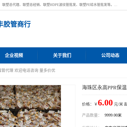
深圳市宝安区沙井街道浩丰胶管商行主营产品：联塑批发、联塑管批发、联塑总代理、联塑总经销、联塑HDPE波纹管批发、联塑PE给水管批发等。凭借服务以及多年的勤奋拼搏，发展成为一家销售各种管材管件，绝缘电工套管及配件等系列产品的贸易公司。公司秉承“顾客至上，锐意进取”的经营理念，坚持“客户至上”原则为广大客户提供的服务。欢迎惠顾！
丰胶管商行
企业视频
关于我们
公司动态
保温管代理 欢迎电话咨询 量多价优
海珠区永高PPR保
6.00
价格：￥
元/米 
产品数量：
9999.00米