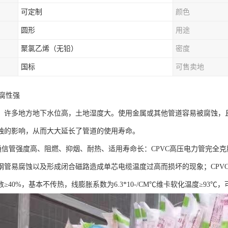
可定制
颜色
圆形
用途
聚氯乙烯（无铅）
密度
国标
可售卖地
耐腐性强
，许多地方地下水位高，土地湿度大。使用金属或其他管道容易被腐蚀，且
蚀的影响，从而大大延长了管道的使用寿命。
力通信管强度高、阻燃、抑烟、耐热、适用寿命长：CPVC高压电力管完全
钢管易腐蚀以及形成闭合磁路造成单芯电缆温度过高而损坏的现象；CPVC
≥40%，基本不传热，线膨胀系数为6.3*10-/CM℃维卡软化温度≥93℃