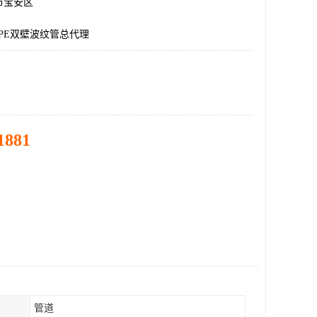
市宝安区
PE双壁波纹管总代理
1881
管道