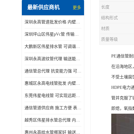
最新供应商机
长度
更多
结构形式
深圳永高管道批发价格 内壁光滑 抗震性能好
材质
深圳坪山区伟星pVc管 传输损耗小 频率稳定性好
质量等级
大鹏新区伟星排水管 可调谐性好 大功率 效率高
PE通信管
深圳永高波纹管代理 输送能力强 可以承受高温
在沿海地区
通信管总代理 抗变能力强 可耐强震 扭曲
不受土壤腐
惠城区永高电线管批发 内壁光滑 抗震性能好
HDPE电
东莞伟星电线管 可实现远距离通信 频率稳定性好
管并克服了
通信管道供应商 施工方便 表面电阻系数大
即熄，氧指数
越秀区伟星排水管总代理 内部表面光滑 大功率 效率高
惠州永高给水管哪家好 输送能力强 方便施工和运输