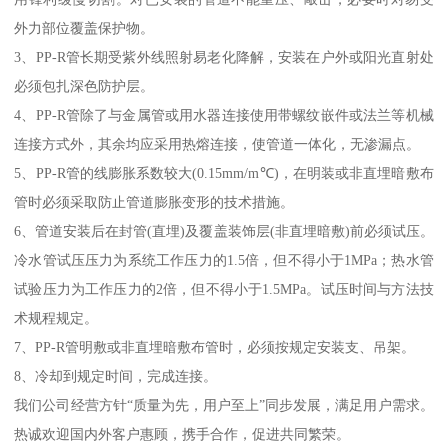
外力部位覆盖保护物。
3、PP-R管长期受紫外线照射易老化降解，安装在户外或阳光直射处
必须包扎深色防护层。
4、PP-R管除了与金属管或用水器连接使用带螺纹嵌件或法兰等机械
连接方式外，其余均应采用热熔连接，使管道一体化，无渗漏点。
5、PP-R管的线膨胀系数较大(0.15mm/m℃)，在明装或非直埋暗敷布
管时必须采取防止管道膨胀变形的技术措施。
6、管道安装后在封管(直埋)及覆盖装饰层(非直埋暗敷)前必须试压。
冷水管试压压力为系统工作压力的1.5倍，但不得小于1MPa；热水管
试验压力为工作压力的2倍，但不得小于1.5MPa。试压时间与方法技
术规程规定。
7、PP-R管明敷或非直埋暗敷布管时，必须按规定安装支、吊架。
8、冷却到规定时间，完成连接。
我们公司经营方针“质量为先，用户至上”同步发展，满足用户需求。
热诚欢迎国内外客户惠顾，携手合作，促进共同繁荣。