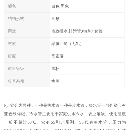
颜色
白色 黑色
结构形式
圆形
用途
市政排水,排污管,电缆护套管
材质
聚氯乙烯（无铅）
密度
高密度
质量等级
国标
可售卖地
全国
Ppr管分为两种，一种是热水管一种是冷水管，冷水管一般外壁会有
蓝色线标记。冷水管主要用于家庭供水冷水、农业灌溉。使用温度
一般不超过50℃。它有S5和S4系列。S5代表冷水管，压力为