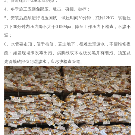
3、管道端部4-5厘米应切掉；
4、冬季施工应避免踩压、敲击、碰撞、抛摔；
5、安装后必须进行增压测试，试压时间30分钟，打到12KG，试验压
力下30分钟内压力降不大于0.05Mpa，降至工作压力下检查，不渗不
漏；
6、水管要走顶，便于检修，若走地下，很难发现漏水，不便维修提
醒：如发现墙漆发霉出泡、踢脚线或木地板发黑并有细泡、顶篷及
走管墙砖部位阴湿渗水，应尽快检查管道。