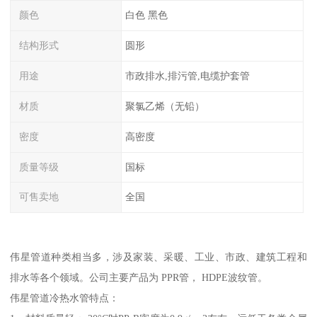
颜色
白色 黑色
结构形式
圆形
用途
市政排水,排污管,电缆护套管
材质
聚氯乙烯（无铅）
密度
高密度
质量等级
国标
可售卖地
全国
伟星管道种类相当多，涉及家装、采暖、工业、市政、建筑工程和
排水等各个领域。公司主要产品为 PPR管， HDPE波纹管。
伟星管道冷热水管特点：