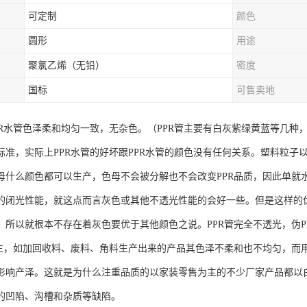
可定制
颜色
圆形
用途
聚氯乙烯（无铅）
密度
国标
可售卖地
PR水管色泽柔和均匀一致，无杂色。（PPR管主要有白灰紫绿黄蓝等几
标准，实际上PPR水管的好坏跟PPR水管的颜色没有任何关系。塑料粒
母什么颜色都可以生产，色母不会被分解也不会改变PPR品质，因此单就
的闭光性能，就这点而言灰色或其他不透光性能的会好一些。但是这样的
，所以就根本不存在着灰色要优于其他颜色之说。PPR管完全不透光，伪
产生，如加回收料、废料、角料生产出来的产品其色泽不柔和也不均匀，而
影响产泽。这就是为什么注重品质的以家装零售为主的不少厂家产品都以
的凹陷、沟槽和杂质等缺陷。