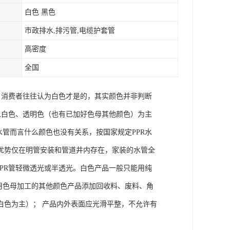
白色 黑色
市政排水,排污管,电缆护套管
高密度
全国
种，消费者往往认为白色才是的，其实颜色并非判断
子以白色、透明色（也有已加好色母其他颜色）为主
水管而言什么颜色也没有关系，按国家规定PPR水
优势仅在明管安装和管道井内存在，家装的水管全
PPR管轻微透光或半透光。白色产品一般只能用纯
用色母加工的其他颜色产品添加回收料、废料、角
白色为主）； 产品内外表面应光滑平整，不允许有