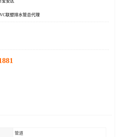
市宝安区
VC联塑排水管总代理
1881
管道