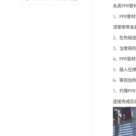
永高PPR管
1、PPR
须使用带金
2、在热熔
3、当使用
4、PPR
5、插入在
6、等到加
7、代理P
连接完成后