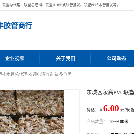
深圳市宝安区沙井街道浩丰胶管商行主营产品：联塑批发、联塑管批发、联塑总代理、联塑总经销、联塑HDPE波纹管批发、联塑PE给水管批发等。凭借服务以及多年的勤奋拼搏，发展成为一家销售各种管材管件，绝缘电工套管及配件等系列产品的贸易公司。公司秉承“顾客至上，锐意进取”的经营理念，坚持“客户至上”原则为广大客户提供的服务。欢迎惠顾！
丰胶管商行
企业视频
关于我们
公司动态
联塑排水管总代理 欢迎电话咨询 量多价优
东城区永高PVC联
6.00
价格：￥
元/米 
产品数量：
9999.00米