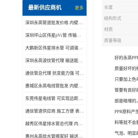
最新供应商机
长度
更多
结构形式
深圳永高管道批发价格 内壁光滑 抗震性能好
材质
深圳坪山区伟星pVc管 传输损耗小 频率稳定性好
质量等级
大鹏新区伟星排水管 可调谐性好 大功率 效率高
好的永高P
深圳永高波纹管代理 输送能力强 可以承受高温
质量好坏的
通信管总代理 抗变能力强 可耐强震 扭曲
只要加上色
惠城区永高电线管批发 内壁光滑 抗震性能好
管要有良好
东莞伟星电线管 可实现远距离通信 频率稳定性好
部是暗埋的
通信管道供应商 施工方便 表面电阻系数大
PPR原料
料等就不会
越秀区伟星排水管总代理 内部表面光滑 大功率 效率高
气泡、明显
惠州永高给水管哪家好 输送能力强 方便施工和运输