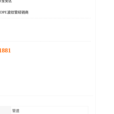
市宝安区
DPE波纹管经销商
1881
管道