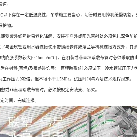
管道。
R管5℃以下存在一定低温脆性，冬季施工要当心，切管时要用锋利缓慢切割
保护物。
R管长期受紫外线照射易老化降解，安装在户外或阳光直射处必须包扎深色防
R管除了与金属管或用水器连接使用带螺纹嵌件或法兰等机械连接方式外，
管的线膨胀系数较大(0.15mm/m℃)，在明装或非直埋暗敷布管时必须采
后在封管(直埋)及覆盖装饰层(非直埋暗敷)前必须试压。冷水管试压压力为
为工作压力的2倍，但不得小于1.5MPa。试压时间与方法技术规程规定。
R管明敷或非直埋暗敷布管时，必须按规定安装支、吊架。
规定时间，完成连接。