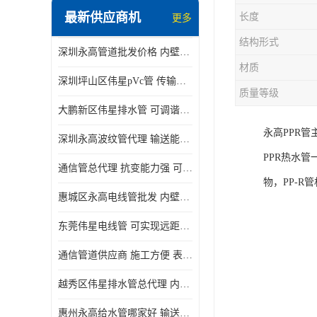
最新供应商机
长度
更多
结构形式
深圳永高管道批发价格 内壁光滑 抗震性能好
材质
深圳坪山区伟星pVc管 传输损耗小 频率稳定性好
质量等级
大鹏新区伟星排水管 可调谐性好 大功率 效率高
永高PPR
深圳永高波纹管代理 输送能力强 可以承受高温
PPR热水
通信管总代理 抗变能力强 可耐强震 扭曲
物，PP-R
惠城区永高电线管批发 内壁光滑 抗震性能好
东莞伟星电线管 可实现远距离通信 频率稳定性好
通信管道供应商 施工方便 表面电阻系数大
越秀区伟星排水管总代理 内部表面光滑 大功率 效率高
惠州永高给水管哪家好 输送能力强 方便施工和运输