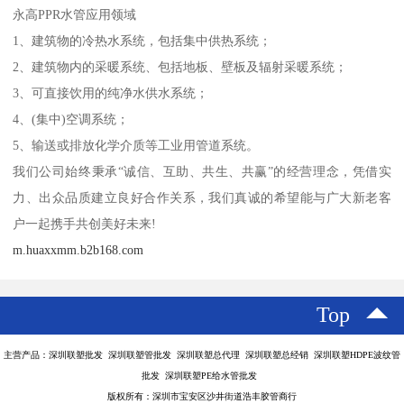
永高PPR水管应用领域
1、建筑物的冷热水系统，包括集中供热系统；
2、建筑物内的采暖系统、包括地板、壁板及辐射采暖系统；
3、可直接饮用的纯净水供水系统；
4、(集中)空调系统；
5、输送或排放化学介质等工业用管道系统。
我们公司始终秉承“诚信、互助、共生、共赢”的经营理念，凭借实
力、出众品质建立良好合作关系，我们真诚的希望能与广大新老客
户一起携手共创美好未来!
m.huaxxmm.b2b168.com
Top
主营产品：深圳联塑批发 深圳联塑管批发 深圳联塑总代理 深圳联塑总经销 深圳联塑HDPE波纹管
批发 深圳联塑PE给水管批发
版权所有：深圳市宝安区沙井街道浩丰胶管商行