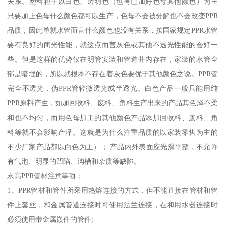
关系。塑料粒子以白色、透明色（也有已加好色母其他颜色）为主
只要加上色母什么颜色都可以生产，色母不会被分解也不会改变PPR
品质，因此单就水管而言什么颜色也没有关系，按国家规定PPR水管
要有良好的闭光性能，就这点而言灰色或其他不透光性能的会好一
些。但是这样的优势仅在明管安装和管道井内存在，家装的水管全
部是暗埋的，所以就根本不存在着灰色要优于其他颜色之说。PPR管
完全不透光，伪PPR管轻微透光或半透光。白色产品一般只能用纯
PPR原料产生，如加回收料、废料、角料生产出来的产品其色泽不柔
和也不均匀，而用色母加工的其他颜色产品添加回收料、废料、角
料等就不会影响产泽。这就是为什么注重品质的以家装零售为主的
不少厂家产品都以白色为主）； 产品内外表面应光滑平整，不允许
有气泡、明显的凹陷、沟槽和杂质等缺陷。
永高PPR管材注意事项：
1、PPR管材和管件所采用热熔连接的方式，但不能直接在管材和管
件上套丝，和金属管道连接时可使用法兰连接，在和用水器连接时
必须使用带金属嵌件的管件;