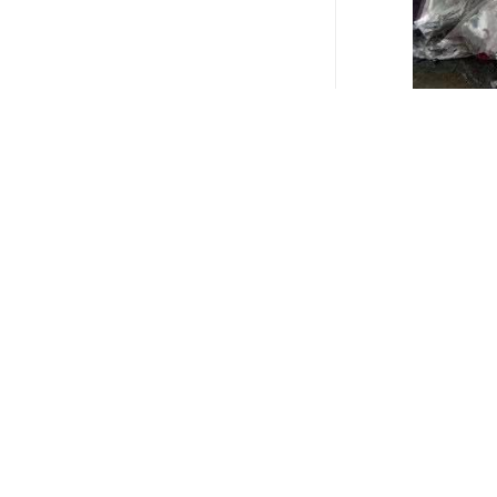
pvc水管优点
1、具有较
2、流体阻
20%，比混