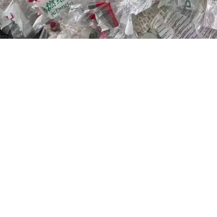
好的抗拉、抗压强度：但其柔性不如其他塑料管。
力小：PVC-U管材的管壁非常光滑，对流体的阻力很小，其粗糙系数仅为0
凝土管提高40%。