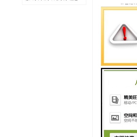
5、使用期
6、耐蚀性
滋长，无电