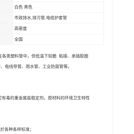
白色 黑色
市政排水,排污管,电缆护套管
高密度
全国
在各类塑料管中，但低温下较脆 粘接、承插胶圈
管、电线导管、雨水管、工业防腐管等。
可有毒的重金属盐稳定剂，原材料的环境卫生特性
用於各种各样标准；