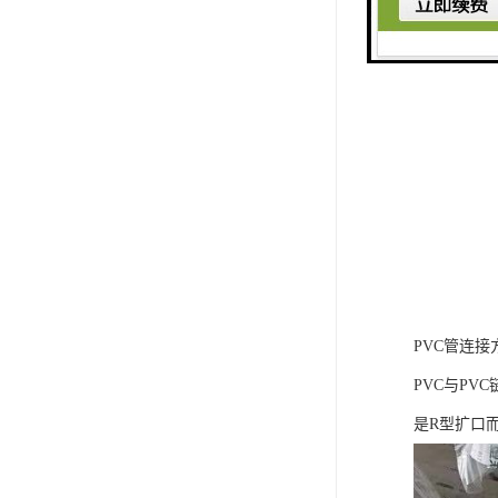
PVC管连接
PVC与P
是R型扩口