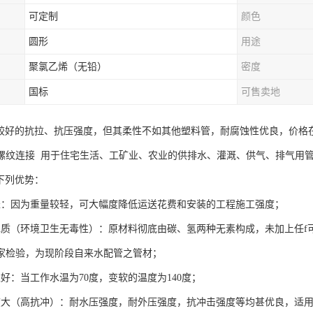
可定制
颜色
圆形
用途
聚氯乙烯（无铅）
密度
国标
可售卖地
有较好的抗拉、抗压强度，但其柔性不如其他塑料管，耐腐蚀性优良，价格
螺纹连接 用于住宅生活、工矿业、农业的供排水、灌溉、供气、排气用
下列优势：
轻：因为重量较轻，可大幅度降低运送花费和安装的工程施工强度；
水质（环境卫生无毒性）：原材料彻底由碳、氢两种无素构成，未加上任f
家检验，为现阶段自来水配管之管材；
好：当工作水温为70度，变软的温度为140度；
度大（高抗冲）：耐水压强度，耐外压强度，抗冲击强度等均甚优良，适