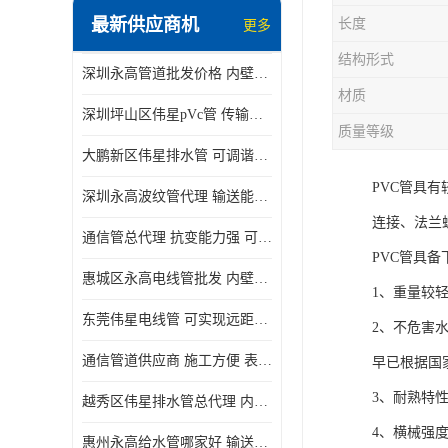
最新供应商机
长度
更多
结构形式
深圳永高管道批发价格 内壁光滑 抗震性能好
材质
深圳坪山区伟星pVc管 传输损耗小 频率稳定性好
质量等级
大鹏新区伟星排水管 可调谐性好 大功率 效率高
PVC管具
深圳永高波纹管代理 输送能力强 可以承受高温
连接、法兰
通信管总代理 抗变能力强 可耐强震 扭曲
PVC管具备
惠城区永高电线管批发 内壁光滑 抗震性能好
1、重量较
东莞伟星电线管 可实现远距离通信 频率稳定性好
2、不危害
通信管道供应商 施工方便 表面电阻系数大
早已根据国
3、耐熟特性
越秀区伟星排水管总代理 内部表面光滑 大功率 效率高
4、横械强
惠州永高给水管哪家好 输送能力强 方便施工和运输