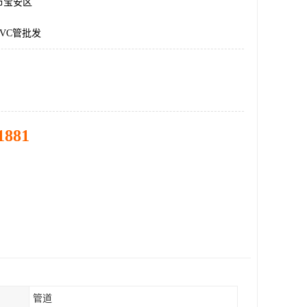
市宝安区
VC管批发
1881
管道