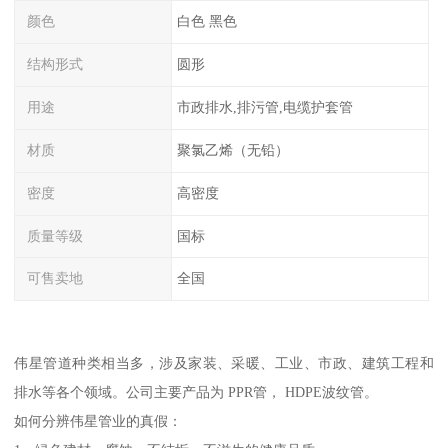
颜色
白色 黑色
结构形式
圆形
用途
市政排水,排污管,电缆护套管
材质
聚氯乙烯（无铅）
密度
高密度
质量等级
国标
可售卖地
全国
伟星管道种类相当多，涉及家装、采暖、工业、市政、建筑工程和
排水等各个领域。公司主要产品为 PPR管， HDPE波纹管。
如何分辨伟星管业的真假：