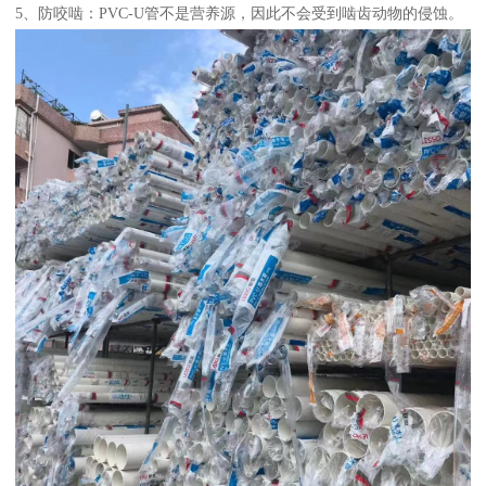
5、防咬啮：PVC-U管不是营养源，因此不会受到啮齿动物的侵蚀。