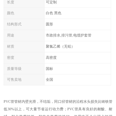
长度
可定制
颜色
白色 黑色
结构形式
圆形
用途
市政排水,排污管,电缆护套管
材质
聚氯乙烯（无铅）
密度
高密度
质量等级
国标
可售卖地
全国
PVC管管材内壁光滑，不结垢，同口径管材的沿程水头损失比铸铁管
低30%以上，可大量节省运行动力费；PVC管具有良好的耐酸、耐