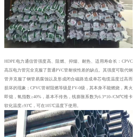
HDPE电力通信管强度高、阻燃、抑烟、耐热、适用寿命长：CPVC
高压电力管完全克服了普通PVC管耐侯性差的缺点。其强度可取代钢
管并克服了钢管易腐蚀以及形成闭合磁路造成单芯电缆温度过高而
损坏的现象；CPVC管材阻燃等级是FV-0级，其本身不能燃烧，离火
即熄，氧指数≥40%，基本不传热，线膨胀系数为6.3*10-/CM℃维卡
软化温度≥93℃，可在105℃温度下使用。