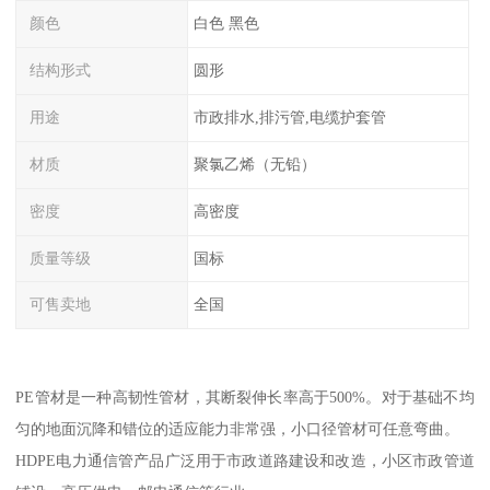
颜色
白色 黑色
结构形式
圆形
用途
市政排水,排污管,电缆护套管
材质
聚氯乙烯（无铅）
密度
高密度
质量等级
国标
可售卖地
全国
PE管材是一种高韧性管材，其断裂伸长率高于500%。对于基础不均
匀的地面沉降和错位的适应能力非常强，小口径管材可任意弯曲。
HDPE电力通信管产品广泛用于市政道路建设和改造，小区市政管道