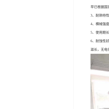
早已根据国
3、耐熟特性
4、横械强
5、使用期
6、耐蚀性
滋长，无电