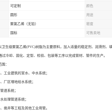
可定制
颜色
圆形
用途
聚氯乙烯（无铅）
密度
国标
可售卖地
是以卫生级聚氯乙烯(PVC)树脂为主要原料，加入适量的稳定剂、润滑剂
通过冷却、固化、定型、检验、包装等工序以完成管材、管件的生产。
范围：
筑、工业建筑的室水、中水系统；
区、厂区埋地给水系统；
水管道系统；
厂水处理管道系统；
溉、凿井等工程及其他工业用管。