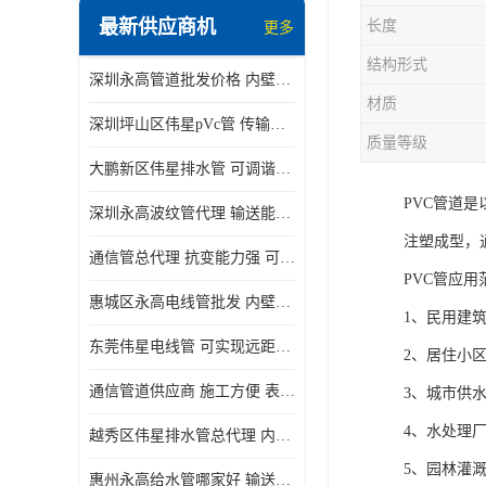
最新供应商机
长度
更多
结构形式
深圳永高管道批发价格 内壁光滑 抗震性能好
材质
深圳坪山区伟星pVc管 传输损耗小 频率稳定性好
质量等级
大鹏新区伟星排水管 可调谐性好 大功率 效率高
PVC管道
深圳永高波纹管代理 输送能力强 可以承受高温
注塑成型，
通信管总代理 抗变能力强 可耐强震 扭曲
PVC管应用
惠城区永高电线管批发 内壁光滑 抗震性能好
1、民用建
东莞伟星电线管 可实现远距离通信 频率稳定性好
2、居住小
通信管道供应商 施工方便 表面电阻系数大
3、城市供
4、水处理
越秀区伟星排水管总代理 内部表面光滑 大功率 效率高
5、园林灌
惠州永高给水管哪家好 输送能力强 方便施工和运输