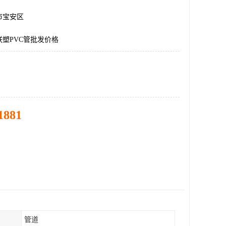
市宝安区
塑PVC管批发价格
1881
管道