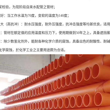
家检验，为现阶段自来水配管之管材；
好：当工作水温为70度，变软的温度为140度；
度大（高抗冲）：耐水压强度，耐外压强度，抗冲击强度等均甚优良，适
长：管材在额定值的应用温度和压力下，使用期做到50年之上，具备遮挡
好：除少数氢化剂外，能耐各种化学介质的腐蚀，具备出色的耐酸性、耐
化学腐蚀，於化学工业之主要用途颇为合适。