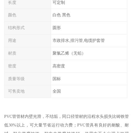
长度
可定制
颜色
白色 黑色
结构形式
圆形
用途
市政排水,排污管,电缆护套管
材质
聚氯乙烯（无铅）
密度
高密度
质量等级
国标
可售卖地
全国
PVC管管材内壁光滑，不结垢，同口径管材的沿程水头损失比铸铁管
低30%以上，可大量节省运行动力费；PVC管具有良好的耐酸、耐