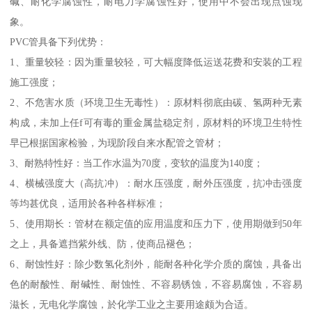
碱、耐化学腐蚀性，耐电力学腐蚀性好，使用中不会出现点蚀现
象。
PVC管具备下列优势：
1、重量较轻：因为重量较轻，可大幅度降低运送花费和安装的工程
施工强度；
2、不危害水质（环境卫生无毒性）：原材料彻底由碳、氢两种无素
构成，未加上任f可有毒的重金属盐稳定剂，原材料的环境卫生特性
早已根据国家检验，为现阶段自来水配管之管材；
3、耐熟特性好：当工作水温为70度，变软的温度为140度；
4、横械强度大（高抗冲）：耐水压强度，耐外压强度，抗冲击强度
等均甚优良，适用於各种各样标准；
5、使用期长：管材在额定值的应用温度和压力下，使用期做到50年
之上，具备遮挡紫外线、防，使商品褪色；
6、耐蚀性好：除少数氢化剂外，能耐各种化学介质的腐蚀，具备出
色的耐酸性、耐碱性、耐蚀性、不容易锈蚀，不容易腐蚀，不容易
滋长，无电化学腐蚀，於化学工业之主要用途颇为合适。