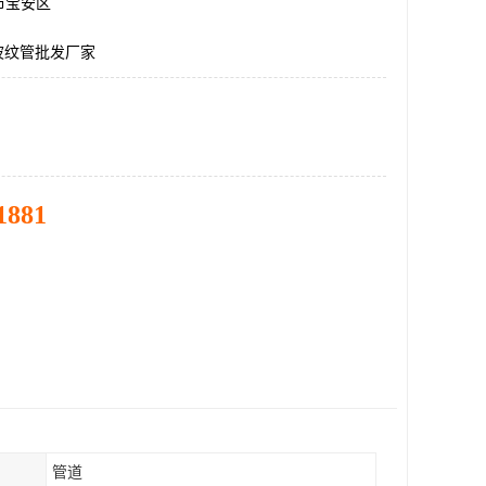
市宝安区
波纹管批发厂家
1881
管道