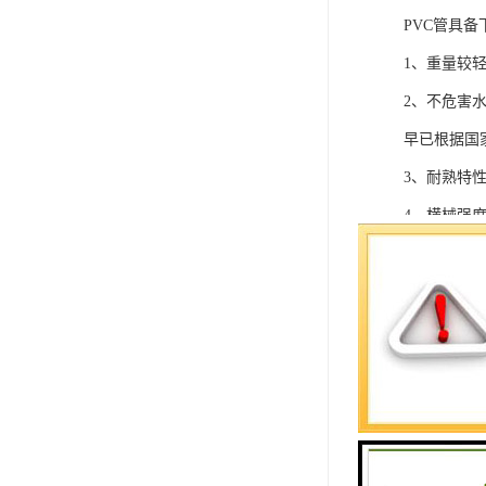
PVC管具备
1、重量较
2、不危害
早已根据国
3、耐熟特性
4、横械强
5、使用期
6、耐蚀性
滋长，无电