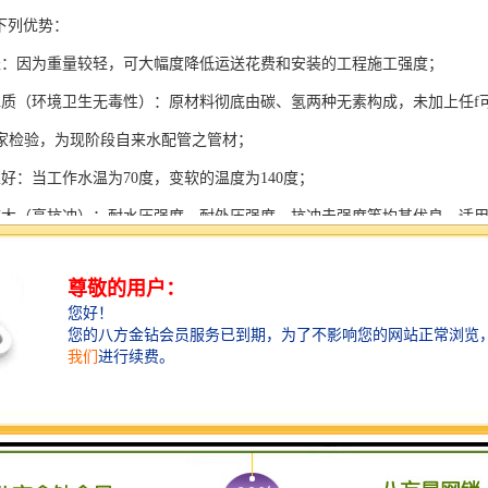
下列优势：
轻：因为重量较轻，可大幅度降低运送花费和安装的工程施工强度；
水质（环境卫生无毒性）：原材料彻底由碳、氢两种无素构成，未加上任f
家检验，为现阶段自来水配管之管材；
好：当工作水温为70度，变软的温度为140度；
度大（高抗冲）：耐水压强度，耐外压强度，抗冲击强度等均甚优良，适
长：管材在额定值的应用温度和压力下，使用期做到50年之上，具备遮挡
好：除少数氢化剂外，能耐各种化学介质的腐蚀，具备出色的耐酸性、耐
化学腐蚀，於化学工业之主要用途颇为合适。