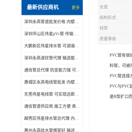
最新供应商机
长度
更多
结构形式
深圳永高管道批发价格 内壁光滑 抗震性能好
材质
深圳坪山区伟星pVc管 传输损耗小 频率稳定性好
质量等级
大鹏新区伟星排水管 可调谐性好 大功率 效率高
PVC管有
深圳永高波纹管代理 输送能力强 可以承受高温
料管，可被
通信管总代理 抗变能力强 可耐强震 扭曲
PVC管连接
惠城区永高电线管批发 内壁光滑 抗震性能好
PVC与P
东莞伟星电线管 可实现远距离通信 频率稳定性好
是R型扩口
通信管道供应商 施工方便 表面电阻系数大
越秀区伟星排水管总代理 内部表面光滑 大功率 效率高
惠州永高给水管哪家好 输送能力强 方便施工和运输