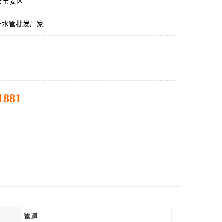
市宝安区
排水管批发厂家
1881
管道