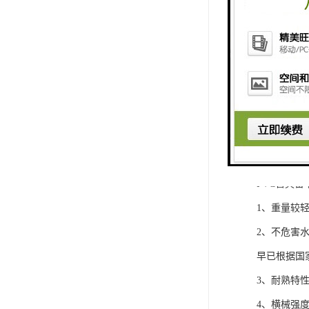
PVC管具备
1、重量较
2、不危害
早已根据国
3、耐熟特性
4、横械强