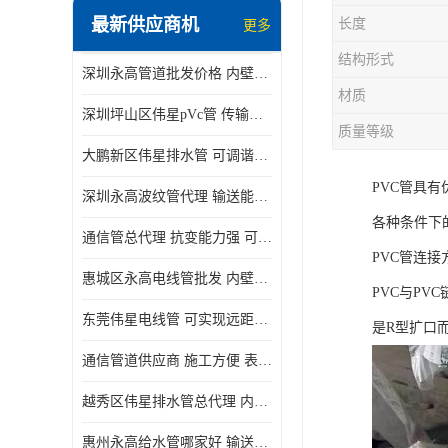
最新供应商机
长度
更多
结构形式
深圳永高管道批发价格 内壁光滑 抗震性能好
材质
深圳坪山区伟星pVc管 传输损耗小 频率稳定性好
质量等级
大鹏新区伟星排水管 可调谐性好 大功率 效率高
PVC管具
深圳永高波纹管代理 输送能力强 可以承受高温
各种条件下
通信管总代理 抗变能力强 可耐强震 扭曲
PVC管连接
惠城区永高电线管批发 内壁光滑 抗震性能好
PVC与P
东莞伟星电线管 可实现远距离通信 频率稳定性好
是R型扩口
通信管道供应商 施工方便 表面电阻系数大
越秀区伟星排水管总代理 内部表面光滑 大功率 效率高
惠州永高给水管哪家好 输送能力强 方便施工和运输