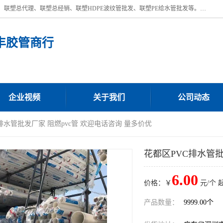
深圳市宝安区沙井街道浩丰胶管商行主营产品：联塑批发、联塑管批发、联塑总代理、联塑总经销、联塑HDPE波纹管批发、联塑PE给水管批发等。凭借服务以及多年的勤奋拼搏，发展成为一家销售各种管材管件，绝缘电工套管及配件等系列产品的贸易公司。公司秉承“顾客至上，锐意进取”的经营理念，坚持“客户至上”原则为广大客户提供的服务。欢迎惠顾！
丰胶管商行
企业视频
关于我们
公司动态
C排水管批发厂家 阻燃pvc管 欢迎电话咨询 量多价优
花都区PVC排水管批
6.00
价格：￥
元/个 
产品数量：
9999.00个