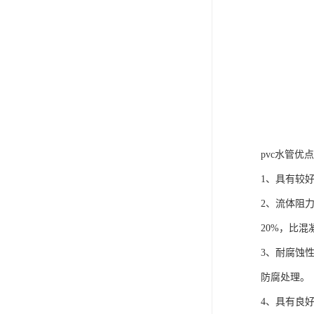
pvc水管优点
1、具有较
2、流体阻
20%，比混
3、耐腐蚀
防腐处理。
4、具有良