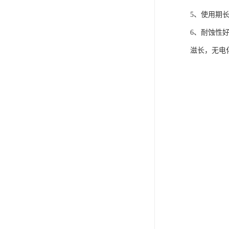
5、使用期
6、耐蚀性
滋长，无电