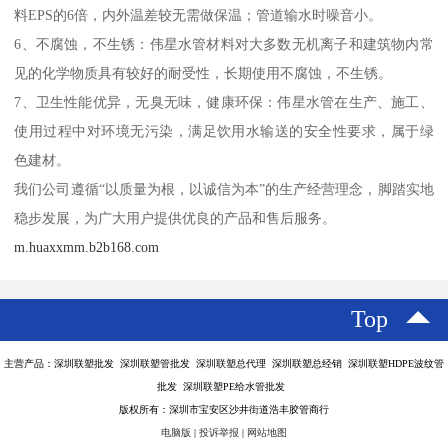
料EPS的6倍，内外温差较无需做保温；管道输水时噪音小。
6、不腐蚀，不生锈：伟星水管材料对大多数无机离子和建筑物内常
见的化学物质具有较好的耐受性，长期使用不腐蚀，不生锈。
7、卫生性能优异，无臭无味，健康环保：伟星水管在生产、施工、
使用过程中对环境无污染，满足饮用水输送的安全性要求，属于绿
色建材。
我们公司遵循“以质量为根，以诚信为本”的生产经营理念，脚踏实地
稳步发展，为广大用户提供优良的产品和售后服务。
m.huaxxmm.b2b168.com
Top
主营产品：深圳联塑批发 深圳联塑管批发 深圳联塑总代理 深圳联塑总经销 深圳联塑HDPE波纹管
批发 深圳联塑PE给水管批发
版权所有：深圳市宝安区沙井街道浩丰胶管商行
电脑版
|
投诉举报
|
网站地图