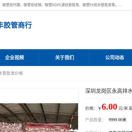
深圳市宝安区沙井街道浩丰胶管商行主营产品：联塑批发、联塑管批发、联塑总代理、联塑总经销、联塑HDPE波纹管批发、联塑PE给水管批发等。凭借服务以及多年的勤奋拼搏，发展成为一家销售各种管材管件，绝缘电工套管及配件等系列产品的贸易公司。公司秉承“顾客至上，锐意进取”的经营理念，坚持“客户至上”原则为广大客户提供的服务。欢迎惠顾！
丰胶管商行
企业视频
关于我们
公司动态
水管批发价格
深圳龙岗区永高排
6.00
价格：￥
元/米 
产品数量：
9999.00米