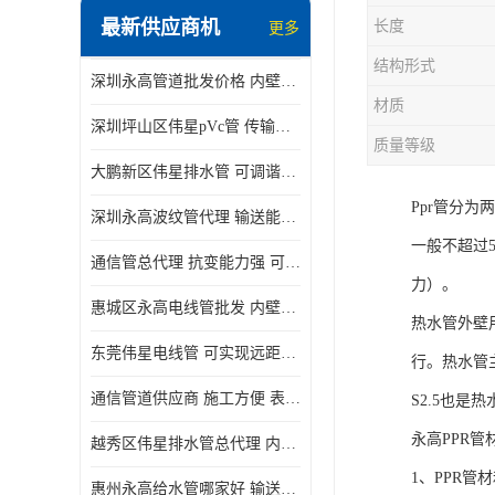
最新供应商机
长度
更多
结构形式
深圳永高管道批发价格 内壁光滑 抗震性能好
材质
深圳坪山区伟星pVc管 传输损耗小 频率稳定性好
质量等级
大鹏新区伟星排水管 可调谐性好 大功率 效率高
Ppr管分
深圳永高波纹管代理 输送能力强 可以承受高温
一般不超过5
通信管总代理 抗变能力强 可耐强震 扭曲
力）。
惠城区永高电线管批发 内壁光滑 抗震性能好
热水管外壁
东莞伟星电线管 可实现远距离通信 频率稳定性好
行。热水管主
通信管道供应商 施工方便 表面电阻系数大
S2.5也是
永高PPR管
越秀区伟星排水管总代理 内部表面光滑 大功率 效率高
1、PPR
惠州永高给水管哪家好 输送能力强 方便施工和运输