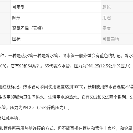
可定制
颜色
圆形
用途
聚氯乙烯（无铅）
密度
国标
可售卖地
为两种，一种是热水管一种是冷水管，冷水管一般外壁会有蓝色线标记。冷
0℃。它有S5和S4系列。S5代表冷水管，压力为PN1.25(12.5公斤的压力）
用红线标记，热水管可瞬间使用温度达到100℃，长期使用热水管温度不得超
应用领域为卫生间热水、生活用水的热水。它有S3.2和S2.5两个系列。S3.
热水管，压力为PN 2.5（25公斤的压力）。
材注意事项：
管材和管件所采用热熔连接的方式，但不能直接在管材和管件上套丝，和金