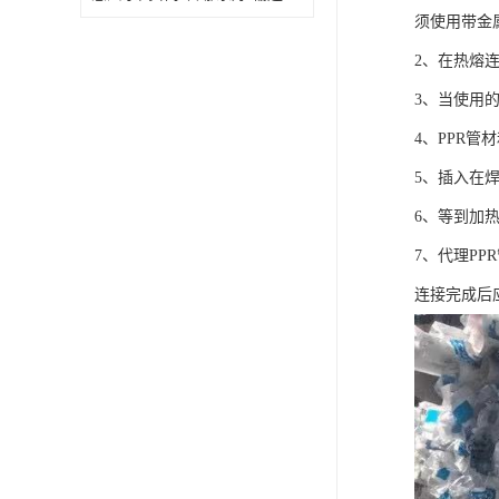
须使用带金
2、在热熔
3、当使用
4、PPR
5、插入在
6、等到加
7、代理P
连接完成后