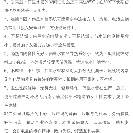
2、耐高温：伟星水管的瞬间使用温度可高达95℃，在80℃下长期使
用仍然可承受一定压力。
3、连接牢固：伟星水管系统可应用多种连接方式，热熔、电熔连接
为常用且接头安全可靠，方便现场施工。
4、不易结垢：伟星水管内壁光滑，不易结垢，与水流的摩擦系数
小，管路的水头阻力要远小于金属管道。
5、隔热与隔音性良好：伟星水管的导热系数小，约为一般性隔热材
料EPS的6倍，内外温差较无需做保温；管道输水时噪音小。
6、不腐蚀，不生锈：伟星水管材料对大多数无机离子和建筑物内常
见的化学物质具有较好的耐受性，长期使用不腐蚀，不生锈。
7、卫生性能优异，无臭无味，健康环保：伟星水管在生产、施工、
使用过程中对环境无污染，满足饮用水输送的安全性要求，属于绿
色建材。
我们公司以客户为中心，以市场为导向，以服务为根本，凭借着良
好的信誉，精湛的业务素质，本着诚信做人、认真做事、感知责
任、会拼敢赢的钢铁精神，致力为客户打造互利共赢。