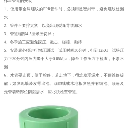
伟星管道的安装：
1、使用带金属螺纹的PPR管件时，必须用足密封带，避免螺纹处漏
水；
2、管件不要拧太紧，以免出现裂逢导致漏水；
3、管道端部4-5厘米应切掉；
4、冬季施工应避免踩压、敲击、碰撞、抛摔；
5、安装后必须进行增压测试，试压时间30分钟，打到12KG，试验压
力下30分钟内压力降不大于0.05Mpa，降至工作压力下检查，不渗不
漏；
6、水管要走顶，便于检修，若走地下，很难发现漏水，不便维修提
醒：如发现墙漆发霉出泡、踢脚线或木地板发黑并有细泡、顶篷及
走管墙砖部位阴湿渗水，应尽快检查管道。