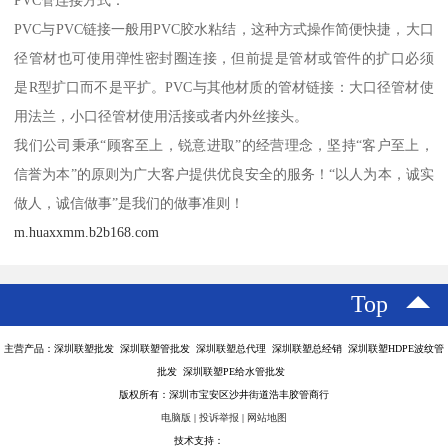
PVC管连接方式：
PVC与PVC链接一般用PVC胶水粘结，这种方式操作简便快捷，大口
径管材也可使用弹性密封圈连接，但前提是管材或管件的扩口必须
是R型扩口而不是平扩。PVC与其他材质的管材链接：大口径管材使
用法兰，小口径管材使用活接或者内外丝接头。
我们公司秉承“顾客至上，锐意进取”的经营理念，坚持“客户至上，
信誉为本”的原则为广大客户提供优良安全的服务！“以人为本，诚实
做人，诚信做事”是我们的做事准则！
m.huaxxmm.b2b168.com
Top
主营产品：深圳联塑批发 深圳联塑管批发 深圳联塑总代理 深圳联塑总经销 深圳联塑HDPE波纹管
批发 深圳联塑PE给水管批发
版权所有：深圳市宝安区沙井街道浩丰胶管商行
电脑版
|
投诉举报
|
网站地图
技术支持：
八方资源网